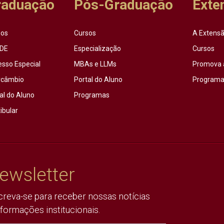
raduação
Pós-Graduação
Exte
sos
Cursos
A Extensã
DE
Especialização
Cursos
esso Especial
MBAs e LLMs
Promova 
rcâmbio
Portal do Aluno
Programas
al do Aluno
Programas
ibular
ewsletter
creva-se para receber nossas notícias
nformações institucionais.