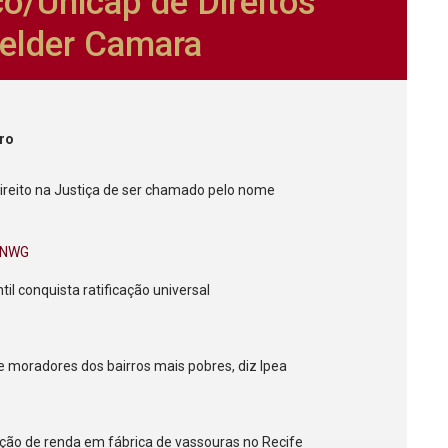
o/Unicap de Direitos
lder Camara
iro
direito na Justiça de ser chamado pelo nome
AMNWG
il conquista ratificação universal
de moradores dos bairros mais pobres, diz Ipea
ação de renda em fábrica de vassouras no Recife