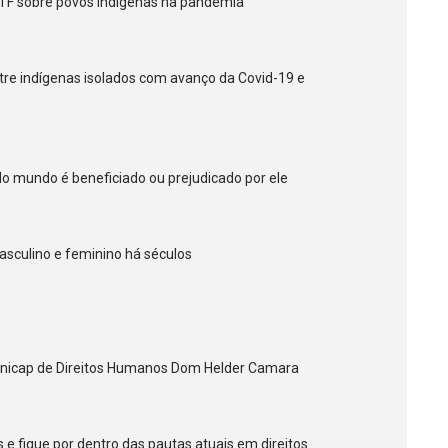
STF sobre povos indígenas na pandemia
tre indígenas isolados com avanço da Covid-19 e
odo mundo é beneficiado ou prejudicado por ele
sculino e feminino há séculos
Unicap de Direitos Humanos Dom Helder Camara
 e fique por dentro das pautas atuais em direitos