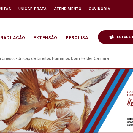
NITAS
UNICAP PRATA
ATENDIMENTO
OUVIDORIA
ESTUDE 
GRADUAÇÃO
EXTENSÃO
PESQUISA
 semanal da Cátedra Un
a Unesco/Unicap de Direitos Humanos Dom Helder Camara