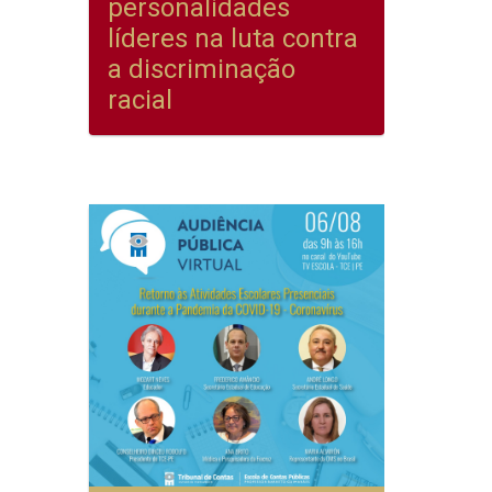
personalidades
líderes na luta contra
a discriminação
racial