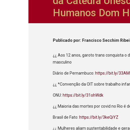
da Cátedra Unesc
Humanos Dom He
Publicado
por
: Francisco Secchim Ribe
¿¿ Aos 12 anos, garoto trans conquista o 
masculino
Diário de Pernambuco:
https://bit.ly/33
¿¿ *Convenção da OIT sobre trabalho infant
ONU:
https://bit.ly/31ohWdk
¿¿ Maioria das mortes por covid no Rio é 
Brasil de Fato:
https://bit.ly/3keQiYZ
¿¿ Mulheres aliam sustentabilidade e ger