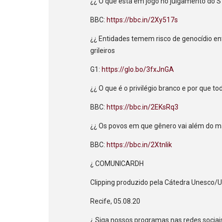
¿¿ O que está em jogo no julgamento do 
BBC:
https://bbc.in/2Xy517s
¿¿ Entidades temem risco de genocídio en
grileiros
G1:
https://glo.bo/3fxJnGA
¿¿ O que é o privilégio branco e por que t
BBC:
https://bbc.in/2EKsRq3
¿¿ Os povos em que gênero vai além do ma
BBC:
https://bbc.in/2Xtnlik
¿ COMUNICARDH
Clipping produzido pela Cátedra Unesco/
Recife, 05.08.20
¿ Siga nossos programas nas redes sociais