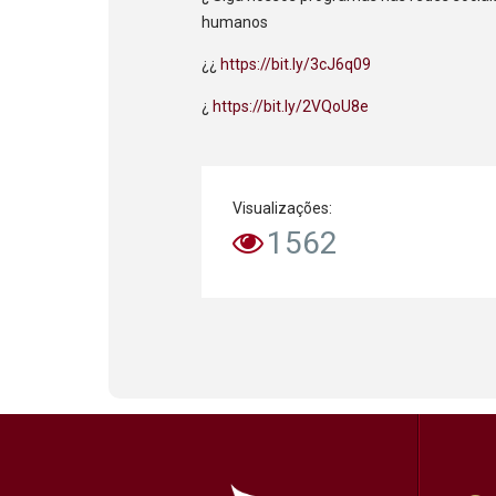
humanos
¿¿
https://bit.ly/3cJ6q09
¿
https://bit.ly/2VQoU8e
Visualizações:
1562