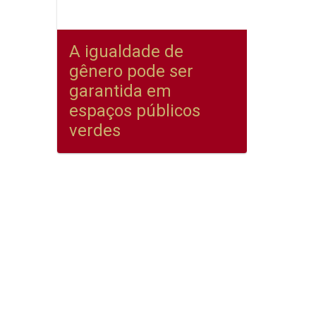
A igualdade de
gênero pode ser
garantida em
espaços públicos
verdes