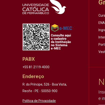
G
Cur
ENA
Ingr
Inte
Port
Vest
PABX
+55 81 2119-4000
Endereço
N
R. do Príncipe, 526 - Boa Vista,
Recife - PE - 50050-900
Ins
e i
Política de Privacidade