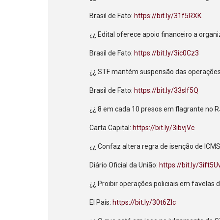
Brasil de Fato:
https://bit.ly/31f5RXK
¿¿ Edital oferece apoio financeiro a orga
Brasil de Fato:
https://bit.ly/3ic0Cz3
¿¿ STF mantém suspensão das operações 
Brasil de Fato:
https://bit.ly/33slf5Q
¿¿ 8 em cada 10 presos em flagrante no 
Carta Capital:
https://bit.ly/3ibvjVc
¿¿ Confaz altera regra de isenção de ICMS
Diário Oficial da União:
https://bit.ly/3ift5U
¿¿ Proibir operações policiais em favelas
El País:
https://bit.ly/30t6ZIc