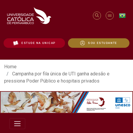
ESTUDE NA UNICAP
SOU ESTUDANTE
Campanha por fila única de UTI ganha ade
Home
Campanha por fila única de UTI ganha adesão e
pressiona Poder Público e hospitais privados