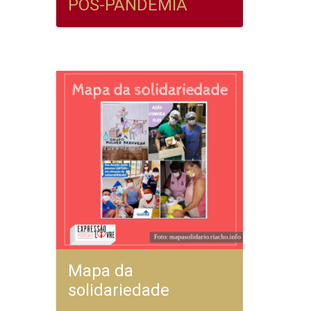
PÓS-PANDEMIA
Mapa da
solidariedade