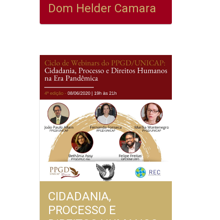
Dom Helder Camara
CIDADANIA,
PROCESSO E