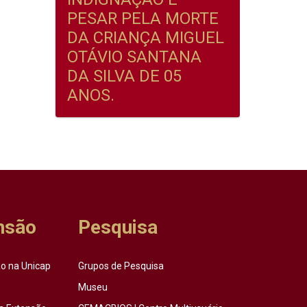
PESAR PELA MORTE
DA CRIANÇA MIGUEL
OTÁVIO SANTANA
DA SILVA DE 05
ANOS.
nsão
Pesquisa
o na Unicap
Grupos de Pesquisa
Museu