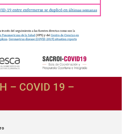
H – COVID 19 –
iro