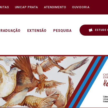
NITAS
UNICAP PRATA
ATENDIMENTO
OUVIDORIA
ESTUDE 
GRADUAÇÃO
EXTENSÃO
PESQUISA
D 19 – 04/06 - Unicap