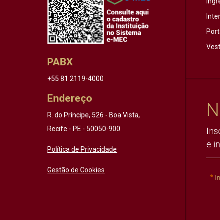
Ingr
Inte
Port
Vest
PABX
+55 81 2119-4000
Endereço
N
R. do Príncipe, 526 - Boa Vista,
Recife - PE - 50050-900
Ins
e i
Política de Privacidade
Gestão de Cookies
I