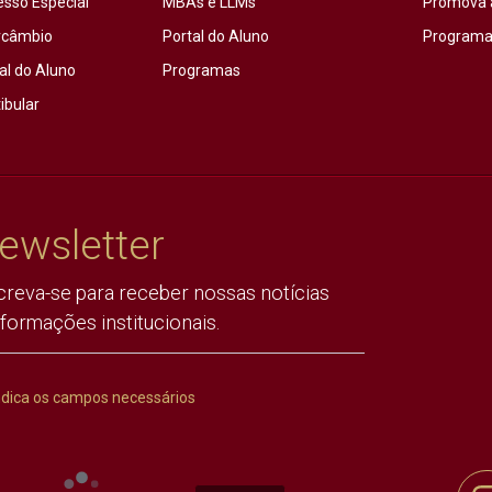
esso Especial
MBAs e LLMs
Promova 
rcâmbio
Portal do Aluno
Programas
al do Aluno
Programas
ibular
ewsletter
creva-se para receber nossas notícias
nformações institucionais.
ndica os campos necessários