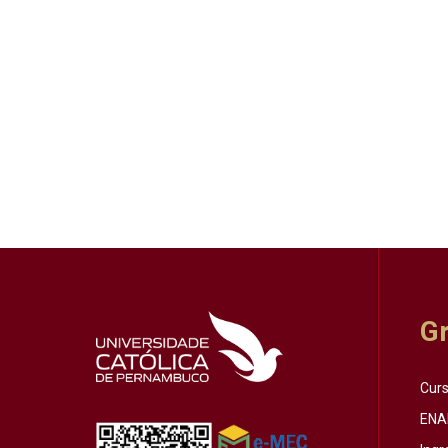
G
Cur
ENA