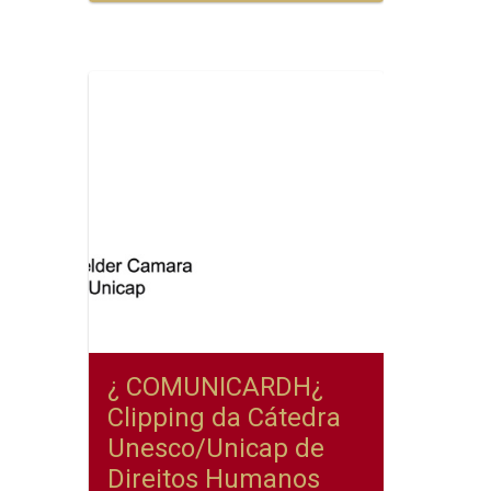
¿ COMUNICARDH¿
Clipping da Cátedra
Unesco/Unicap de
Direitos Humanos