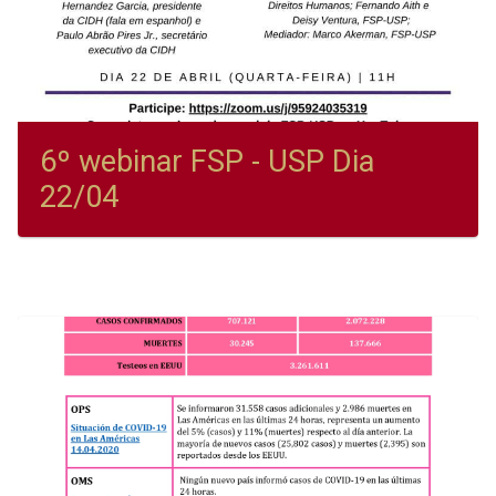
6º webinar FSP - USP Dia
22/04