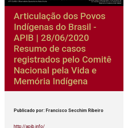
Articulação dos Povos
Indígenas do Brasil -
APIB | 28/06/2020
Resumo de casos
registrados pelo Comitê
Nacional pela Vida e
Memória Indígena
Publicado
por
: Francisco Secchim Ribeiro
http://apib.info/