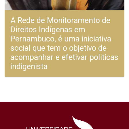
A Rede de Monitoramento de
Direitos Indígenas em
Pernambuco, é uma iniciativa
social que tem o objetivo de
acompanhar e efetivar politicas
indigenista