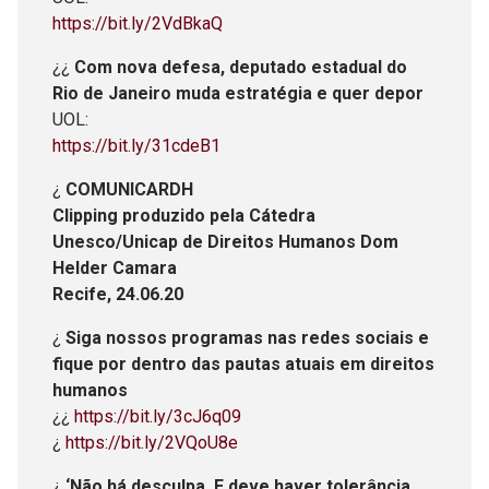
https://bit.ly/2VdBkaQ
¿¿
Com nova defesa, deputado estadual do
Rio de Janeiro muda estratégia e quer depor
UOL:
https://bit.ly/31cdeB1
¿
COMUNICARDH
Clipping produzido pela Cátedra
Unesco/Unicap de Direitos Humanos Dom
Helder Camara
Recife, 24.06.20
¿
Siga nossos programas nas redes sociais e
fique por dentro das pautas atuais em direitos
humanos
¿¿
https://bit.ly/3cJ6q09
¿
https://bit.ly/2VQoU8e
¿
‘Não há desculpa. E deve haver tolerância