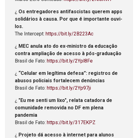
¿
Os entregadores antifascistas querem apps
solidários à causa. Por que é importante ouvi-
los.
The Intercept:
https://bit.ly/2B223Ac
¿
MEC anula ato do ex-ministro da educação
contra ampliação de acesso à pós-graduação
Brasil de Fato:
https://bit.ly/2Ypl8Fe
¿
“Celular em legítima defesa”: registros de
abusos policiais fortalecem denúncias
Brasil de Fato:
https://bit.ly/2Yp97ji
¿
"Eu me senti um lixo", relata catadora de
comunidade removida no DF em plena
pandemia
Brasil de Fato:
https://bit.ly/317EKPZ
¿
Projeto dá acesso à internet para alunos