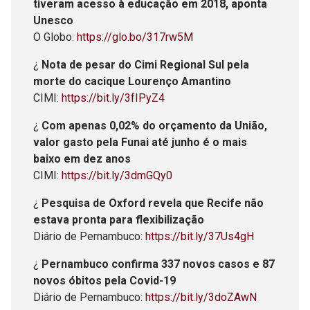
tiveram acesso à educação em 2018, aponta
Unesco
O Globo:
https://glo.bo/317rw5M
¿
Nota de pesar do Cimi Regional Sul pela
morte do cacique Lourenço Amantino
CIMI:
https://bit.ly/3fIPyZ4
¿
Com apenas 0,02% do orçamento da União,
valor gasto pela Funai até junho é o mais
baixo em dez anos
CIMI:
https://bit.ly/3dmGQy0
¿
Pesquisa de Oxford revela que Recife não
estava pronta para flexibilização
Diário de Pernambuco:
https://bit.ly/37Us4gH
¿
Pernambuco confirma 337 novos casos e 87
novos óbitos pela Covid-19
Diário de Pernambuco:
https://bit.ly/3doZAwN