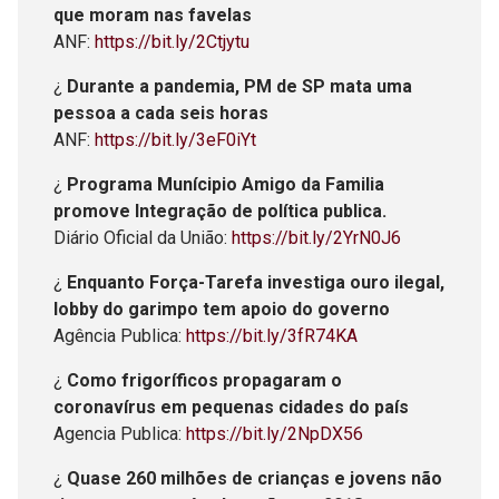
que moram nas favelas
ANF:
https://bit.ly/2Ctjytu
¿
Durante a pandemia, PM de SP mata uma
pessoa a cada seis horas
ANF:
https://bit.ly/3eF0iYt
¿
Programa Munícipio Amigo da Familia
promove Integração de política publica.
Diário Oficial da União:
https://bit.ly/2YrN0J6
¿
Enquanto Força-Tarefa investiga ouro ilegal,
lobby do garimpo tem apoio do governo
Agência Publica:
https://bit.ly/3fR74KA
¿
Como frigoríficos propagaram o
coronavírus em pequenas cidades do país
Agencia Publica:
https://bit.ly/2NpDX56
¿
Quase 260 milhões de crianças e jovens não