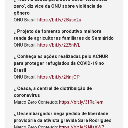
zero’, diz vice da ONU sobre violência de
gênero
ONU Brasil:
https://bit.ly/2Buse2u
¿
Projeto de fomento produtivo melhora
renda de agricultores familiares do Semiárido
ONU Brasil:
https://bit.ly/2Z5nlVL
¿
Conheça as ações realizadas pelo ACNUR
para proteger refugiados da COVID-19 no
Brasil
ONU Brasil:
https://bit.ly/2NnijOP
¿
Ceasa, a central de distribuição de
coronavírus
Marco Zero Conteúdo:
https://bit.ly/3fRa1em
¿
Desembargador nega pedido de liberdade
provisória da ativista grávida Sara Rodrigues
Marco Zero Conteúdo:
https://bit.ly/2NlsXW7