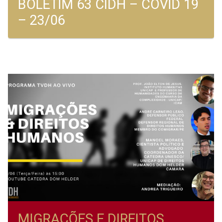
BOLETIM 63 CIDH – COVID 19
– 23/06
MIGRAÇÕES E DIREITOS