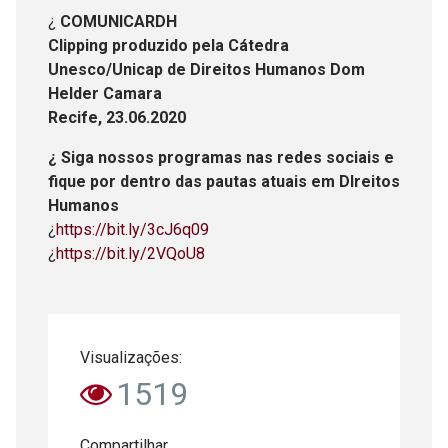
¿
COMUNICARDH
Clipping produzido pela Cátedra
Unesco/Unicap de Direitos Humanos Dom
Helder Camara
Recife, 23.06.2020
¿ Siga nossos programas nas redes sociais e
fique por dentro das pautas atuais em DIreitos
Humanos
¿
https://bit.ly/3cJ6q09
¿
https://bit.ly/2VQoU8
Visualizações:
1519
Compartilhar