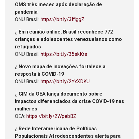
OMS três meses após declaração de
pandemia
ONU Brasil:
https://bit.ly/3fflggZ
¿
Em reunião online, Brasil reconhece 772
crianças e adolescentes venezuelanos como
refugiados
ONU Brasil:
https://bit.ly/35skKrs
¿
Novo mapa de inovações fortalece a
resposta à COVID-19
ONU Brasil:
https://bit.ly/2YxXDKU
¿
CIM da OEA lança documento sobre
impactos diferenciados da crise COVID-19 nas
mulheres
OEA:
https://bit.ly/2WpebBZ
¿
Rede Interamericana de Políticas
Populacionais Afrodescendentes alerta para