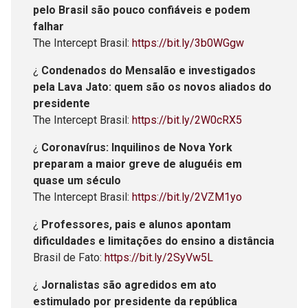
pelo Brasil são pouco confiáveis e podem
falhar
The Intercept Brasil:
https://bit.ly/3b0WGgw
¿
Condenados do Mensalão e investigados
pela Lava Jato: quem são os novos aliados do
presidente
The Intercept Brasil:
https://bit.ly/2W0cRX5
¿
Coronavírus: Inquilinos de Nova York
preparam a maior greve de aluguéis em
quase um século
The Intercept Brasil:
https://bit.ly/2VZM1yo
¿
Professores, pais e alunos apontam
dificuldades e limitações do ensino a distância
Brasil de Fato:
https://bit.ly/2SyVw5L
¿
Jornalistas são agredidos em ato
estimulado por presidente da república