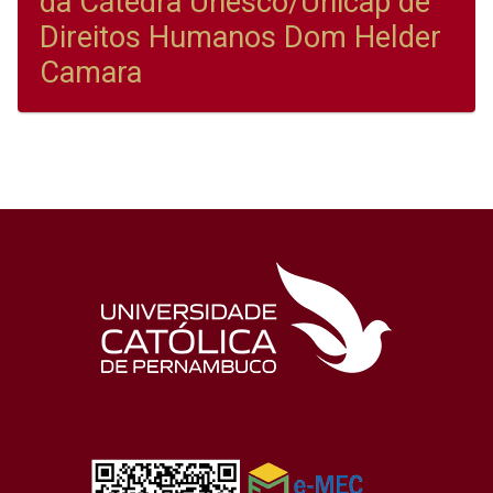
da Cátedra Unesco/Unicap de
Direitos Humanos Dom Helder
Camara