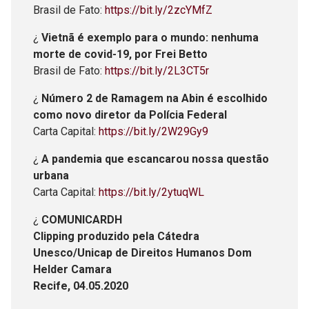
Brasil de Fato:
https://bit.ly/2zcYMfZ
¿
Vietnã é exemplo para o mundo: nenhuma
morte de covid-19, por Frei Betto
Brasil de Fato:
https://bit.ly/2L3CT5r
¿
Número 2 de Ramagem na Abin é escolhido
como novo diretor da Polícia Federal
Carta Capital:
https://bit.ly/2W29Gy9
¿
A pandemia que escancarou nossa questão
urbana
Carta Capital:
https://bit.ly/2ytuqWL
¿
COMUNICARDH
Clipping produzido pela Cátedra
Unesco/Unicap de Direitos Humanos Dom
Helder Camara
Recife, 04.05.2020