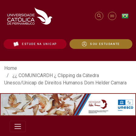
ESTUDE NA UNICAP
SOU ESTUDANTE
¿¿ COMUNICARDH ¿ Clipping da Cátedra 
Home
¿¿ COMUNICARDH ¿ Clipping da Cátedra
Unesco/Unicap de Direitos Humanos Dom Helder Camara