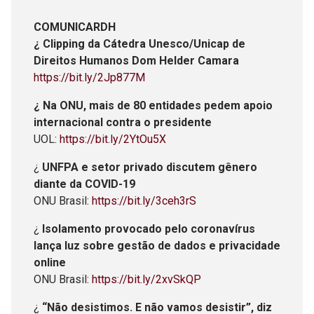
COMUNICARDH
¿ Clipping da Cátedra Unesco/Unicap de
Direitos Humanos Dom Helder Camara
https://bit.ly/2Jp877M
¿ Na ONU, mais de 80 entidades pedem apoio
internacional contra o presidente
UOL:
https://bit.ly/2YtOu5X
¿
UNFPA e setor privado discutem gênero
diante da COVID-19
ONU Brasil:
https://bit.ly/3ceh3rS
¿
Isolamento provocado pelo coronavírus
lança luz sobre gestão de dados e privacidade
online
ONU Brasil:
https://bit.ly/2xvSkQP
¿
“Não desistimos. E não vamos desistir”, diz