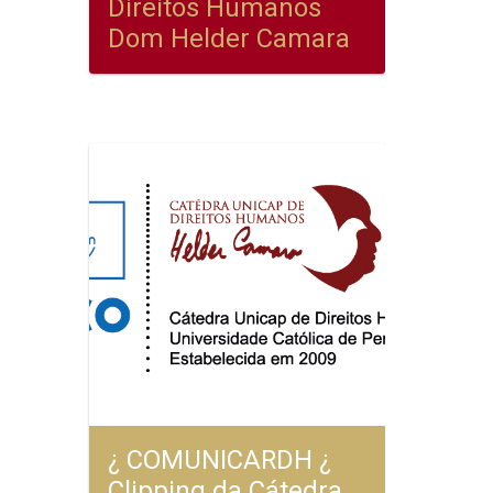
Direitos Humanos
Dom Helder Camara
¿ COMUNICARDH ¿
Clipping da Cátedra