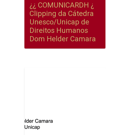
¿¿ COMUNICARDH ¿
Clipping da Cátedra
Unesco/Unicap de
Direitos Humanos
Dom Helder Camara