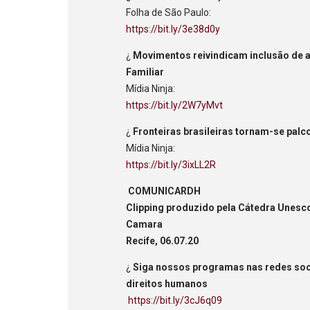
Folha de São Paulo:
https://bit.ly/3e38d0y
¿
Movimentos reivindicam inclusão de a
Familiar
Mídia Ninja:
https://bit.ly/2W7yMvt
¿
Fronteiras brasileiras tornam-se palco
Mídia Ninja:
https://bit.ly/3ixLL2R
COMUNICARDH
Clipping produzido pela Cátedra Unes
Camara
Recife, 06.07.20
¿
Siga nossos programas nas redes soci
direitos humanos
https://bit.ly/3cJ6q09