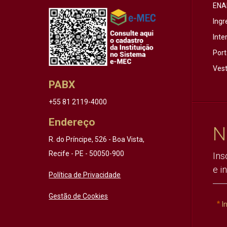
ENA
Ingr
Inte
Port
Vest
PABX
+55 81 2119-4000
Endereço
N
R. do Príncipe, 526 - Boa Vista,
Recife - PE - 50050-900
Ins
e i
Política de Privacidade
Gestão de Cookies
I