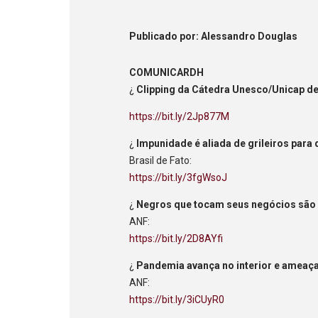
Publicado
por
: Alessandro Douglas
COMUNICARDH
¿
Clipping da Cátedra Unesco/Unicap 
https://bit.ly/2Jp877M
¿
Impunidade é aliada de grileiros para
Brasil de Fato:
https://bit.ly/3fgWsoJ
¿
Negros que tocam seus negócios são 
ANF:
https://bit.ly/2D8AYfi
¿
Pandemia avança no interior e amea
ANF:
https://bit.ly/3iCUyR0