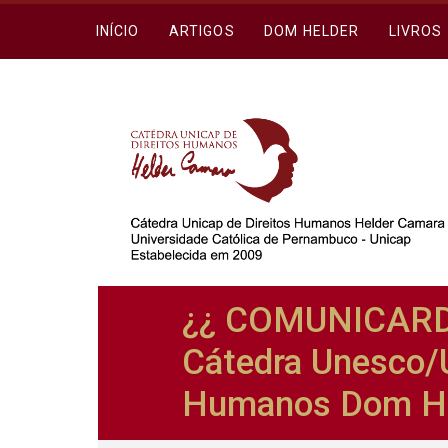
INÍCIO
ARTIGOS
DOM HELDER
LIVROS
¿¿ COMUNICARDH
Cátedra Unesco/U
Humanos Dom He