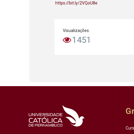
https://bit.ly/2VQoU8e
Visualizações:
1451
G
Cur