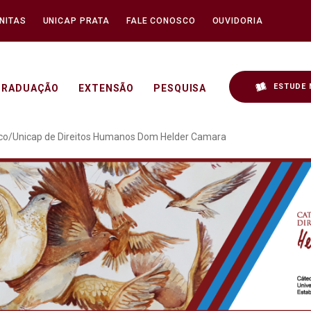
NITAS
UNICAP PRATA
FALE CONOSCO
OUVIDORIA
ESTUDE 
GRADUAÇÃO
EXTENSÃO
PESQUISA
ing da Cátedra Unesco/U
co/Unicap de Direitos Humanos Dom Helder Camara