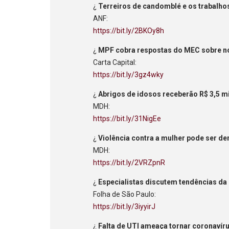
¿
Terreiros de candomblé e os trabalh
ANF:
https://bit.ly/2BKOy8h
¿
MPF cobra respostas do MEC sobre no
Carta Capital:
https://bit.ly/3gz4wky
¿
Abrigos de idosos receberão R$ 3,5 mi
MDH:
https://bit.ly/31NigEe
¿
Violência contra a mulher pode ser d
MDH:
https://bit.ly/2VRZpnR
¿
Especialistas discutem tendências d
Folha de São Paulo:
https://bit.ly/3iyyirJ
¿
Falta de UTI ameaça tornar coronavírus