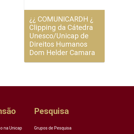
¿¿ COMUNICARDH ¿
Clipping da Cátedra
Unesco/Unicap de
Direitos Humanos
Dom Helder Camara
nsão
Pesquisa
o na Unicap
Grupos de Pesquisa