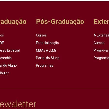
raduação
Pós-Graduação
Exte
sos
Cursos
A Extensã
DE
Especialização
Cursos
esso Especial
MBAs e LLMs
Promova 
rcâmbio
Portal do Aluno
Programas
al do Aluno
Programas
ibular
ewsletter