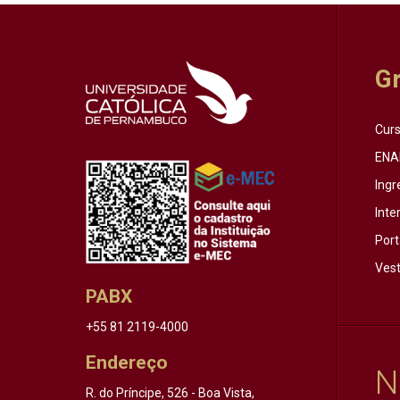
G
Cur
ENA
Ingr
Inte
Port
Vest
PABX
+55 81 2119-4000
Endereço
N
R. do Príncipe, 526 - Boa Vista,