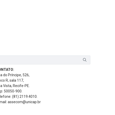
ONTATO:
a do Príncipe, 526,
oco R, sala 117,
a Vista, Recife-PE.
p: 50050-900.
lefone: (81) 2119.4010.
mail: assecom@unicap.br