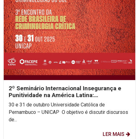
2º Seminário Internacional Insegurança e
Punitividade na América Latina:
decolonialidade e as...
30 e 31 de outubro Universidade Católica de
Pernambuco – UNICAP O objetivo é discutir discursos
de...
LER MAIS