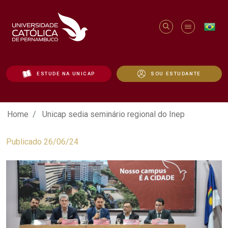
ESTUDE NA UNICAP
SOU ESTUDANTE
Unicap sedia seminário regional do Inep 
Home
Unicap sedia seminário regional do Inep
Publicado 26/06/24