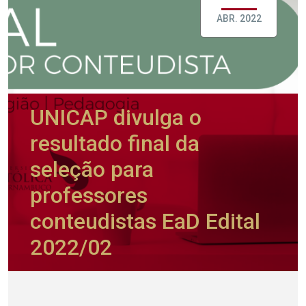
ABR. 2022
UNICAP divulga o
resultado final da
seleção para
professores
conteudistas EaD Edital
2022/02