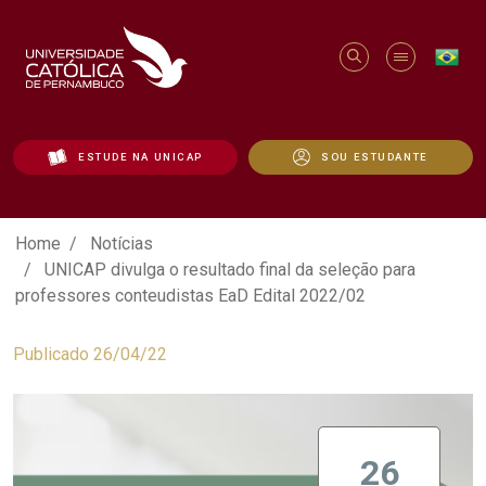
ESTUDE NA UNICAP
SOU ESTUDANTE
UNICAP divulga o resultado final da sel
Home
Notícias
UNICAP divulga o resultado final da seleção para
professores conteudistas EaD Edital 2022/02
Publicado 26/04/22
26