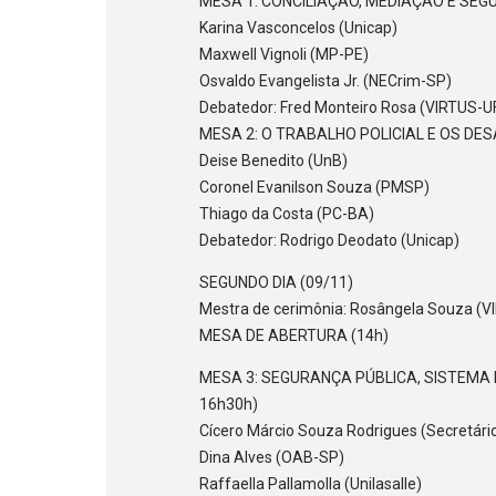
MESA 1: CONCILIAÇÃO, MEDIAÇÃO E SEGU
Karina Vasconcelos (Unicap)
Maxwell Vignoli (MP-PE)
Osvaldo Evangelista Jr. (NECrim-SP)
Debatedor: Fred Monteiro Rosa (VIRTUS-U
MESA 2: O TRABALHO POLICIAL E OS DESA
Deise Benedito (UnB)
Coronel Evanilson Souza (PMSP)
Thiago da Costa (PC-BA)
Debatedor: Rodrigo Deodato (Unicap)
SEGUNDO DIA (09/11)
Mestra de cerimônia: Rosângela Souza (
MESA DE ABERTURA (14h)
MESA 3: SEGURANÇA PÚBLICA, SISTEMA 
16h30h)
Cícero Márcio Souza Rodrigues (Secretári
Dina Alves (OAB-SP)
Raffaella Pallamolla (Unilasalle)