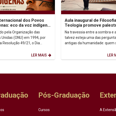
nternacional dos Povos
Aula inaugural de Filosofi
enas: eco da voz indígena
Teologia promove palest
ntexto urbano
sobre autoconhecimento
uído pela Organização das
Na travessia entre a sombra e a
 Unidas (ONU) em 1994, por
talvez esteja uma das pergunt
a Resolução 49/21, o Dia
antigas da humanidade: quem
acional dos Povos Indígenas (9
afinal? Foi a partir dessa inqui
sto) firma-se como...
que o...
LER MAIS
LER 
raduação
Pós-Graduação
Exte
sos
Cursos
A Extensã