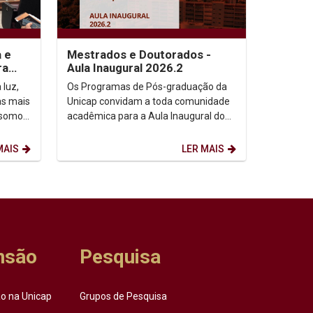
a e
Mestrados e Doutorados -
ra
Aula Inaugural 2026.2
 luz,
Os Programas de Pós-graduação da
as mais
Unicap convidam a toda comunidade
 somos,
acadêmica para a Aula Inaugural do
etação
semestre de 2026.2. Dia: 10/08/2026.
Horário: 14h. ...
MAIS
LER MAIS
nsão
Pesquisa
o na Unicap
Grupos de Pesquisa