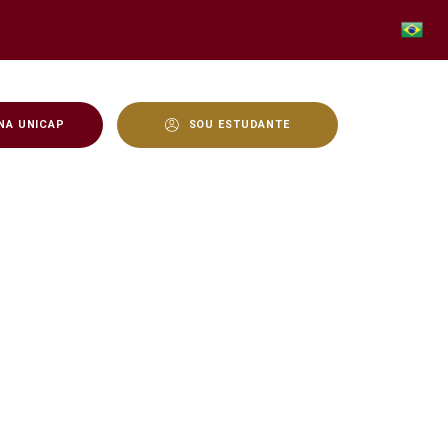
NA UNICAP
SOU ESTUDANTE
ema de colóquio - Unicap