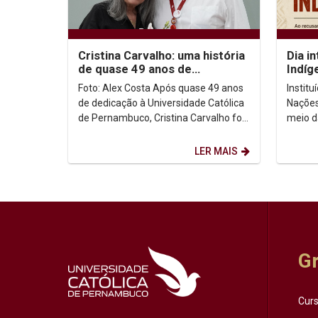
Cristina Carvalho: uma história
Dia i
de quase 49 anos de
Indíg
dedicação à Unicap
no co
Foto: Alex Costa Após quase 49 anos
Instit
de dedicação à Universidade Católica
Nações
de Pernambuco, Cristina Carvalho foi
meio d
homenageada em uma despedida
Intern
marcada pela...
de ago
LER MAIS
G
Cur