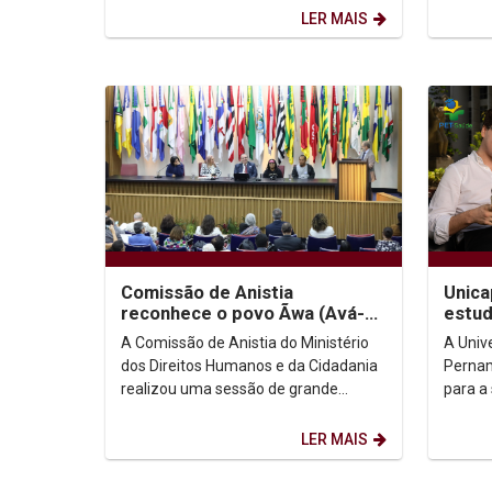
Changing World...
Educaç
LER MAIS
Saúde..
Comissão de Anistia
Unica
reconhece o povo Ãwa (Avá-
estud
Canoeiro do Araguaia) como
PET-S
A Comissão de Anistia do Ministério
A Univ
anistiado político coletivo
dos Direitos Humanos e da Cidadania
Pernam
realizou uma sessão de grande
para a
relevância histórica ao reconhecer o
docent
povo indígena Ãwa...
Progra
LER MAIS