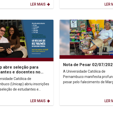
ão pelo Trabalho para a
LER MAIS
LER 
.
Nota de Pesar 02/07/20
p abre seleção para
A Universidade Católica de
antes e docentes no
aúde: Clima
Pernambuco manifesta profu
ersidade Católica de
pesar pelo falecimento de Mar
buco (Unicap) abriu inscrições
Oliveira Silva, a querida Dona
 seleção de estudantes e
Margarida, figura histórica da...
es que irão integrar o
ma de Educação pelo...
LER MAIS
LER 