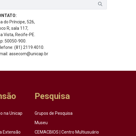
ONTATO:
a do Príncipe, 526,
oco R, sala 117,
a Vista, Recife-PE.
p: 50050-900.
lefone: (81) 2119.4010.
mail: assecom@unicap.br
nsão
Pesquisa
o na Unicap
Grupos de Pesquisa
Museu
a Extensão
CEMACBIOS | Centro Multiusuário