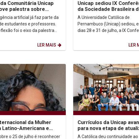
da Comunitária Unicap
Unicap sediou IX Conferê
ve palestra sobre
da Sociedade Brasileira 
dizagem com uso de IA
Filosofia Analítica
igência artificial já faz parte da
A Universidade Católica de
 de estudantes e professores.
Pernambuco (Unicap) sediou, e
flexão foi o eixo da palestra
dias 28 e 31 de julho, a IX Conf
odo mundo usa. Quase ninguém
da Sociedade Brasileira de Filos
..
Analítica...
LER MAIS
LER 
nternacional da Mulher
Currículos da Unicap ava
 Latino-Americana e
para nova etapa de atual
enha
com foco em competênci
sobre o 25 de julho é reconhecer
A Católica deu continuidade ao