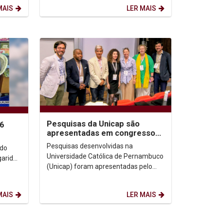
Graduação (ForGRAD), reunindo...
MAIS
LER MAIS
Pesquisas da Unicap são
26
apresentadas em congresso
de Comunicação na Irlanda
Pesquisas desenvolvidas na
ndo
Universidade Católica de Pernambuco
garida
(Unicap) foram apresentadas pelo
Prof. Dr. Juliano Domingues no
congresso da International...
MAIS
LER MAIS