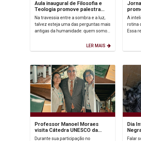
Aula inaugural de Filosofia e
Jorna
Teologia promove palestra
promo
sobre autoconhecimento
apren
Na travessia entre a sombra e a luz,
A intel
talvez esteja uma das perguntas mais
rotina
antigas da humanidade: quem somos,
Essa re
afinal? Foi a partir dessa inquietação
“IA: t
que o...
ensina.
LER MAIS
Professor Manoel Moraes
Dia I
visita Cátedra UNESCO da
Negra
Universidad Externado de
Carib
Durante sua participação no
Falar 