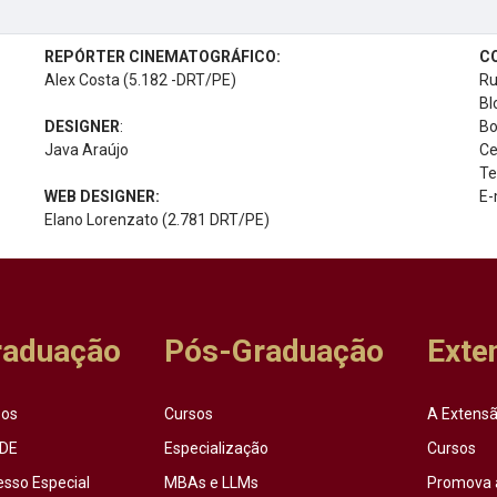
REPÓRTER CINEMATOGRÁFICO:
C
Alex Costa (5.182 -DRT/PE)
Ru
Bl
DESIGNER
:
Bo
Java Araújo
Ce
Te
WEB DESIGNER:
E-
Elano Lorenzato (2.781 DRT/PE)
raduação
Pós-Graduação
Exte
sos
Cursos
A Extensã
DE
Especialização
Cursos
esso Especial
MBAs e LLMs
Promova 