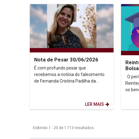
Nota de Pesar 30/06/2026
Reint
É com profundo pesar que
Bolsa
2026
recebemos a notícia do falecimento
O período para solicitação de
de Fernanda Cristina Padilha da
Reinte
Rocha e Silva, cuja trajetória
os bene
acadêmica foi marcada pela...
Bolsa 
semest
LER MAIS
Exibindo 1 - 20 de 1.713 resultados.