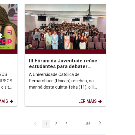
III Fórum da Juventude reúne
estudantes para debater
memória, democracia e
A Universidade Católica de
direitos humanos na...
Pernambuco (Unicap) recebeu, na
o site
manhã desta quinta-feira (11), o III
Fórum da Juventude em Defesa dos
Espaços de Memória de...
MAIS
LER MAIS
1
2
3
...
86
Página
Página
Página
Páginas intermediárias Usar ABA p
Página