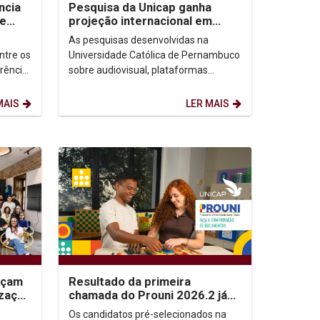
ncia
Pesquisa da Unicap ganha
de
projeção internacional em
congressos no Brasil e no
As pesquisas desenvolvidas na
México
ntre os
Universidade Católica de Pernambuco
erência
sobre audiovisual, plataformas
ofia
digitais e democracia ganharam
destaque em dois importantes...
MAIS
LER MAIS
nçam
Resultado da primeira
ização
chamada do Prouni 2026.2 já
as e
está disponível; candidatos
Os candidatos pré-selecionados na