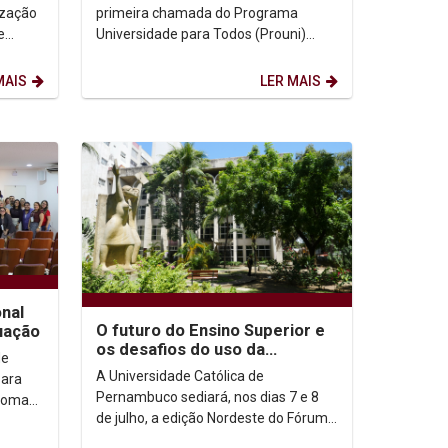
devem enviar...
ização
primeira chamada do Programa
e
Universidade para Todos (Prouni)
2026.2 já podem consultar o resultado
e dar início à etapa de...
MAIS
LER MAIS
nal
O futuro do Ensino Superior e
uação
os desafios do uso da
de
Inteligência Artificial no
A Universidade Católica de
para
ambiente acadêmico...
Pernambuco sediará, nos dias 7 e 8
ploma
de julho, a edição Nordeste do Fórum
Nacional de Pró-Reitores de