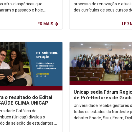
habilidades
s afro-diaspóricas que
processo de renovação e atual
aram o passado e hoje
dos currículos de seus cursos d
evem o futuro. O marco dessa
graduação com a realização da
merge de uma...
segunda etapa da formação...
LER MAIS
LER 
Unicap sedia Fórum Regio
ra o resultado do Edital
de Pró-Reitores de Grad
SAÚDE CLIMA UNICAP
Universidade recebe gestores 
ersidade Católica de
todos os estados do Nordeste 
buco (Unicap) divulga o
debater Enade, Sisu, Enem, Di
ado da seleção de estudantes e
Digital e Inteligência Artificial Com
es para o Programa de
reportagem de...