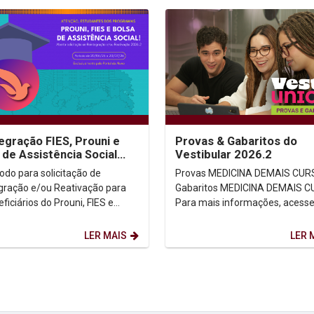
egração FIES, Prouni e
Provas & Gabaritos do
 de Assistência Social
Vestibular 2026.2
.2
Provas MEDICINA DEMAIS CURSOS
gração e/ou Reativação para
Gabaritos MEDICINA DEMAIS CURSOS
ficiários do Prouni, FIES e
Para mais informações, acesse 
de Assistência Social para
oficial...
re...
LER MAIS
LER 