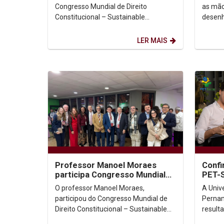
Colombia
Congresso Mundial de Direito
as mão
Constitucional – Sustainable
desenh
Constitutionalism: Answers for a
reescr
Changing World, realizado em
data e
LER MAIS
Bogotá,...
Professor Manoel Moraes
Confi
participa Congresso Mundial
PET-
de Direito Constitucional, na
O professor Manoel Moraes,
A Univ
Colômbia.
participou do Congresso Mundial de
Pernam
Direito Constitucional – Sustainable
result
Constitutionalism: Answers for a
docent