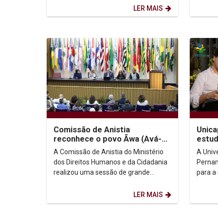
Changing World...
Educaç
LER MAIS
Saúde..
Comissão de Anistia
Unica
reconhece o povo Ãwa (Avá-
estud
Canoeiro do Araguaia) como
PET-S
A Comissão de Anistia do Ministério
A Univ
anistiado político coletivo
dos Direitos Humanos e da Cidadania
Pernam
realizou uma sessão de grande
para a
relevância histórica ao reconhecer o
docent
povo indígena Ãwa...
Progra
LER MAIS