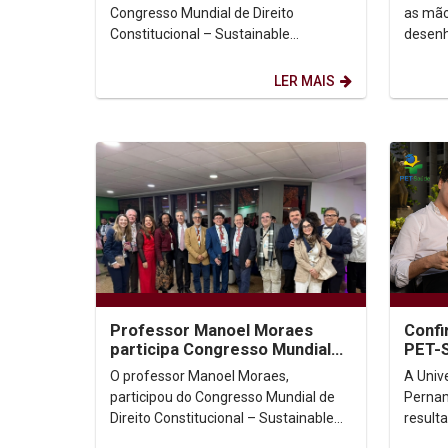
Colombia
Congresso Mundial de Direito
as mão
Constitucional – Sustainable
desenh
Constitutionalism: Answers for a
reescr
Changing World, realizado em
data e
LER MAIS
Bogotá,...
Professor Manoel Moraes
Confi
participa Congresso Mundial
PET-
de Direito Constitucional, na
O professor Manoel Moraes,
A Univ
Colômbia.
participou do Congresso Mundial de
Pernam
Direito Constitucional – Sustainable
result
Constitutionalism: Answers for a
docent