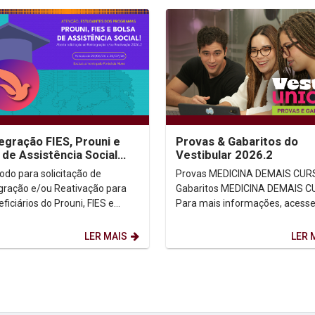
egração FIES, Prouni e
Provas & Gabaritos do
 de Assistência Social
Vestibular 2026.2
.2
Provas MEDICINA DEMAIS CURSOS
gração e/ou Reativação para
Gabaritos MEDICINA DEMAIS CURSOS
ficiários do Prouni, FIES e
Para mais informações, acesse 
de Assistência Social para
oficial...
re...
LER MAIS
LER 