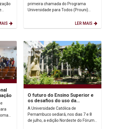
devem enviar...
ização
primeira chamada do Programa
e
Universidade para Todos (Prouni)
2026.2 já podem consultar o resultado
e dar início à etapa de...
MAIS
LER MAIS
nal
O futuro do Ensino Superior e
uação
os desafios do uso da
de
Inteligência Artificial no
A Universidade Católica de
para
ambiente acadêmico...
Pernambuco sediará, nos dias 7 e 8
ploma
de julho, a edição Nordeste do Fórum
Nacional de Pró-Reitores de