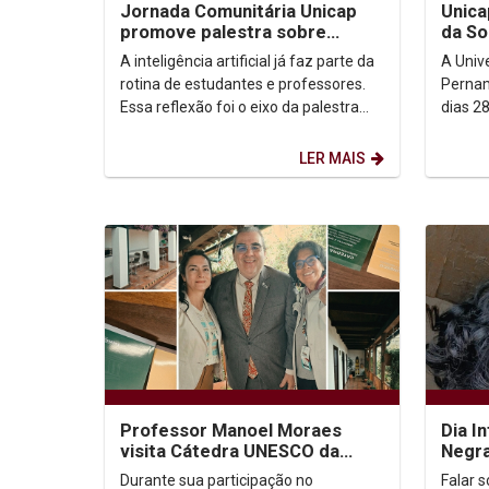
Jornada Comunitária Unicap
Unica
promove palestra sobre
da So
aprendizagem com uso de IA
Filoso
A inteligência artificial já faz parte da
A Univ
rotina de estudantes e professores.
Pernam
Essa reflexão foi o eixo da palestra
dias 28
“IA: todo mundo usa. Quase ninguém
da Soci
ensina...
Analític
LER MAIS
Professor Manoel Moraes
Dia I
visita Cátedra UNESCO da
Negra
Universidad Externado de
Carib
Durante sua participação no
Falar 