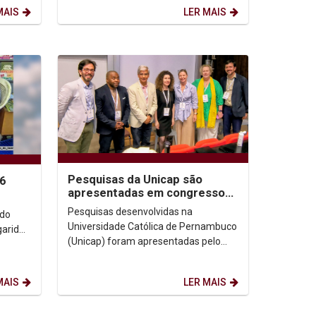
Graduação (ForGRAD), reunindo...
MAIS
LER MAIS
Pesquisas da Unicap são
26
apresentadas em congresso
de Comunicação na Irlanda
Pesquisas desenvolvidas na
ndo
Universidade Católica de Pernambuco
garida
(Unicap) foram apresentadas pelo
Prof. Dr. Juliano Domingues no
congresso da International...
MAIS
LER MAIS