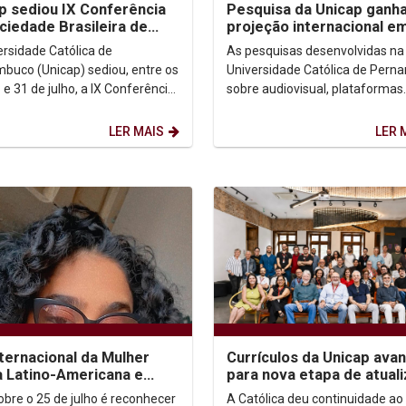
p sediou IX Conferência
Pesquisa da Unicap ganh
ciedade Brasileira de
projeção internacional e
fia Analítica
congressos no Brasil e n
ersidade Católica de
As pesquisas desenvolvidas na
México
buco (Unicap) sediou, entre os
Universidade Católica de Per
 e 31 de julho, a IX Conferência
sobre audiovisual, plataformas
edade Brasileira de Filosofia
digitais e democracia ganhara
a...
destaque em dois importantes..
LER MAIS
LER 
nternacional da Mulher
Currículos da Unicap ava
 Latino-Americana e
para nova etapa de atual
enha
com foco em competênci
sobre o 25 de julho é reconhecer
A Católica deu continuidade ao