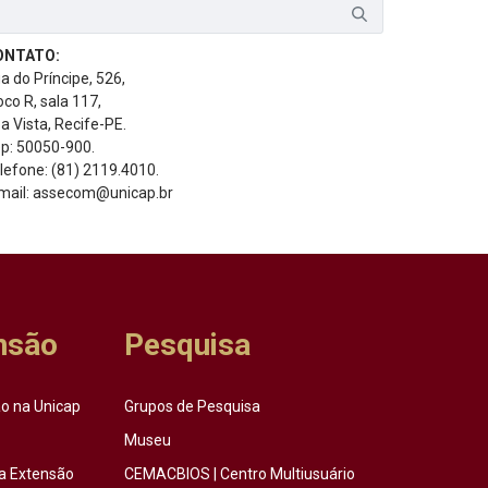
ONTATO:
a do Príncipe, 526,
oco R, sala 117,
a Vista, Recife-PE.
p: 50050-900.
lefone: (81) 2119.4010.
mail: assecom@unicap.br
nsão
Pesquisa
o na Unicap
Grupos de Pesquisa
Museu
a Extensão
CEMACBIOS | Centro Multiusuário