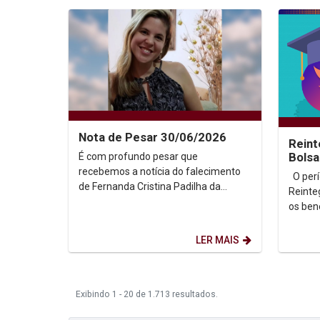
Nota de Pesar 30/06/2026
Reint
É com profundo pesar que
Bolsa
2026
recebemos a notícia do falecimento
O período para solicitação de
de Fernanda Cristina Padilha da
Reinte
Rocha e Silva, cuja trajetória
os bene
acadêmica foi marcada pela...
Bolsa 
semest
LER MAIS
Exibindo 1 - 20 de 1.713 resultados.