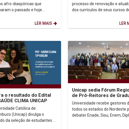
habilidades
s afro-diaspóricas que
processo de renovação e atual
aram o passado e hoje
dos currículos de seus cursos d
evem o futuro. O marco dessa
graduação com a realização da
merge de uma...
segunda etapa da formação...
LER MAIS
LER 
Unicap sedia Fórum Regio
ra o resultado do Edital
de Pró-Reitores de Grad
SAÚDE CLIMA UNICAP
Universidade recebe gestores 
ersidade Católica de
todos os estados do Nordeste 
buco (Unicap) divulga o
debater Enade, Sisu, Enem, Di
ado da seleção de estudantes e
Digital e Inteligência Artificial Com
es para o Programa de
reportagem de...