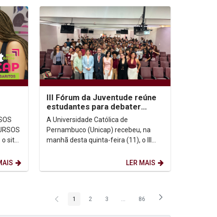
III Fórum da Juventude reúne
estudantes para debater
memória, democracia e
A Universidade Católica de
direitos humanos na...
Pernambuco (Unicap) recebeu, na
o site
manhã desta quinta-feira (11), o III
Fórum da Juventude em Defesa dos
Espaços de Memória de...
MAIS
LER MAIS
1
2
3
...
86
Página
Página
Página
Páginas intermediárias Usar ABA p
Página