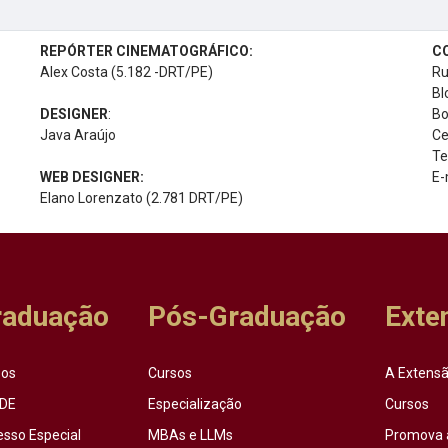
REPÓRTER CINEMATOGRÁFICO:
C
Alex Costa (5.182 -DRT/PE)
Ru
Bl
DESIGNER
:
Bo
Java Araújo
Ce
Te
WEB DESIGNER:
E-
Elano Lorenzato (2.781 DRT/PE)
raduação
Pós-Graduação
Exte
sos
Cursos
A Extensã
DE
Especialização
Cursos
esso Especial
MBAs e LLMs
Promova 