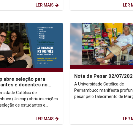
ão pelo Trabalho para a
LER MAIS
LER 
.
Nota de Pesar 02/07/20
p abre seleção para
A Universidade Católica de
antes e docentes no
aúde: Clima
Pernambuco manifesta profu
ersidade Católica de
pesar pelo falecimento de Mar
buco (Unicap) abriu inscrições
Oliveira Silva, a querida Dona
 seleção de estudantes e
Margarida, figura histórica da...
es que irão integrar o
ma de Educação pelo...
LER MAIS
LER 