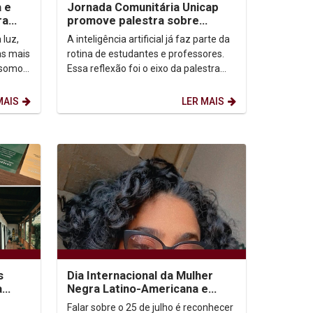
a e
Jornada Comunitária Unicap
ra
promove palestra sobre
aprendizagem com uso de IA
 luz,
A inteligência artificial já faz parte da
as mais
rotina de estudantes e professores.
 somos,
Essa reflexão foi o eixo da palestra
etação
“IA: todo mundo usa. Quase ninguém
ensina...
MAIS
LER MAIS
s
Dia Internacional da Mulher
a
Negra Latino-Americana e
e
Caribenha
Falar sobre o 25 de julho é reconhecer