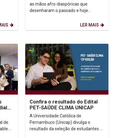
as mãos afro-diaspóricas que
desenharam o passado e hoje
 a
reescrevem o futuro. O marco dessa
data emerge de uma...
MAIS
LER MAIS
s
Confira o resultado do Edital
ial
PET-SAÚDE CLIMA UNICAP
 na
A Universidade Católica de
al de
Pernambuco (Unicap) divulga o
nable
resultado da seleção de estudantes e
 a
docentes para o Programa de