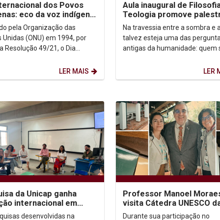
nternacional dos Povos
Aula inaugural de Filosofi
enas: eco da voz indígena
Teologia promove palest
ntexto urbano
sobre autoconhecimento
uído pela Organização das
Na travessia entre a sombra e a
 Unidas (ONU) em 1994, por
talvez esteja uma das pergunt
a Resolução 49/21, o Dia
antigas da humanidade: quem
acional dos Povos Indígenas (9
afinal? Foi a partir dessa inqui
sto) firma-se como...
que o...
LER MAIS
LER 
isa da Unicap ganha
Professor Manoel Morae
ção internacional em
visita Cátedra UNESCO d
essos no Brasil e no
Universidad Externado d
quisas desenvolvidas na
Durante sua participação no