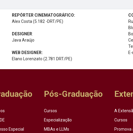
REPÓRTER CINEMATOGRÁFICO:
C
Alex Costa (5.182 -DRT/PE)
Ru
Bl
DESIGNER
:
Bo
Java Araújo
Ce
Te
WEB DESIGNER:
E-
Elano Lorenzato (2.781 DRT/PE)
raduação
Pós-Graduação
Exte
sos
Cursos
A Extensã
DE
Especialização
Cursos
esso Especial
MBAs e LLMs
Promova 