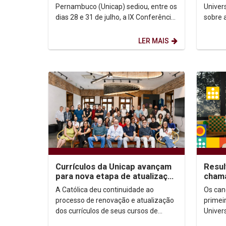
Méxi
Pernambuco (Unicap) sediou, entre os
Univer
dias 28 e 31 de julho, a IX Conferência
sobre 
da Sociedade Brasileira de Filosofia
digita
Analítica...
destaq
LER MAIS
Currículos da Unicap avançam
Resul
para nova etapa de atualização
chama
com foco em competências e
está 
A Católica deu continuidade ao
Os can
habilidades
devem
processo de renovação e atualização
primei
dos currículos de seus cursos de
Univer
graduação com a realização da
2026.2