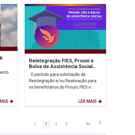
26
Reintegração FIES, Prouni e
Bolsa de Assistência Social
2026.2
mento
O período para solicitação de
a
Reintegração e/ou Reativação para
os beneficiários do Prouni, FIES e
Bolsa de Assistência Social para
semestre...
MAIS
LER MAIS
1
2
3
...
86
Página
Página
Página
Páginas intermediárias Usar ABA p
Página