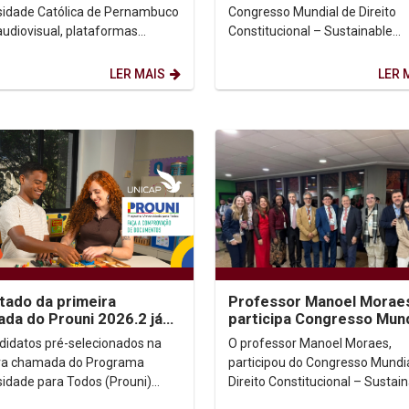
co
Colombia
sidade Católica de Pernambuco
Congresso Mundial de Direito
audiovisual, plataformas
Constitucional – Sustainable
is e democracia ganharam
Constitutionalism: Answers for
ue em dois importantes...
Changing World, realizado em
LER MAIS
LER 
Bogotá,...
tado da primeira
Professor Manoel Morae
da do Prouni 2026.2 já
participa Congresso Mund
disponível; candidatos
de Direito Constitucional,
didatos pré-selecionados na
O professor Manoel Moraes,
 enviar...
Colômbia.
ra chamada do Programa
participou do Congresso Mundi
sidade para Todos (Prouni)
Direito Constitucional – Sustai
 já podem consultar o resultado
Constitutionalism: Answers for