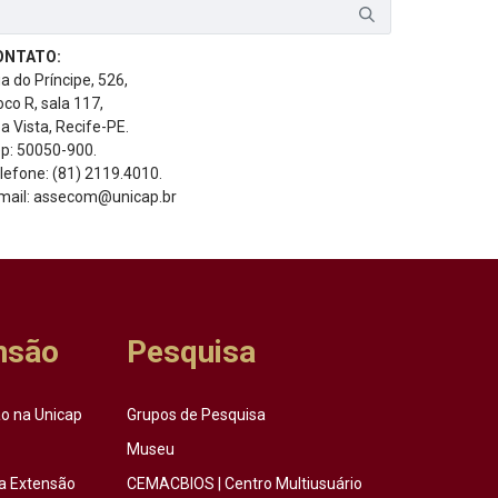
ONTATO:
a do Príncipe, 526,
oco R, sala 117,
a Vista, Recife-PE.
p: 50050-900.
lefone: (81) 2119.4010.
mail: assecom@unicap.br
nsão
Pesquisa
o na Unicap
Grupos de Pesquisa
Museu
a Extensão
CEMACBIOS | Centro Multiusuário