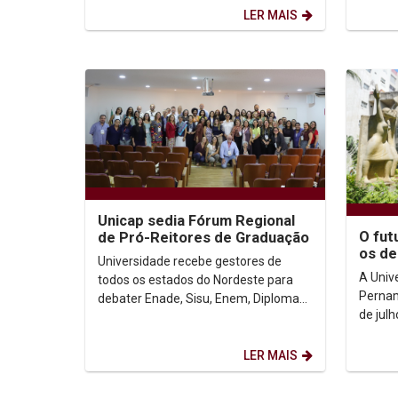
segunda etapa da formação...
e dar i
LER MAIS
Unicap sedia Fórum Regional
O fut
de Pró-Reitores de Graduação
os de
Universidade recebe gestores de
Inteli
A Univ
todos os estados do Nordeste para
ambie
Pernam
debater Enade, Sisu, Enem, Diploma
de jul
Digital e Inteligência Artificial Com
Nacion
reportagem de...
Gradua
LER MAIS