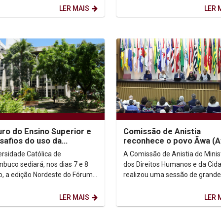
nício à etapa de...
Changing World...
LER MAIS
LER 
uro do Ensino Superior e
Comissão de Anistia
safios do uso da
reconhece o povo Ãwa (A
gência Artificial no
Canoeiro do Araguaia) c
ersidade Católica de
A Comissão de Anistia do Minis
nte acadêmico...
anistiado político coletiv
buco sediará, nos dias 7 e 8
dos Direitos Humanos e da Cid
ho, a edição Nordeste do Fórum
realizou uma sessão de grande
al de Pró-Reitores de
relevância histórica ao reconhe
ção (ForGRAD), reunindo...
povo indígena Ãwa...
LER MAIS
LER 