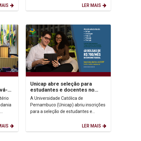
Educação pelo Trabalho para a
MAIS
LER MAIS
Saúde...
Unicap abre seleção para
vá-
estudantes e docentes no
omo
PET-Saúde: Clima
tério
A Universidade Católica de
o
adania
Pernambuco (Unicap) abriu inscrições
para a seleção de estudantes e
cer o
docentes que irão integrar o
Programa de Educação pelo...
MAIS
LER MAIS