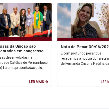
isas da Unicap são
Nota de Pesar 30/06/20
sentadas em congresso
É com profundo pesar que
municação na Irlanda
sas desenvolvidas na
recebemos a notícia do faleci
sidade Católica de Pernambuco
de Fernanda Cristina Padilha d
p) foram apresentadas pelo
Rocha e Silva, cuja trajetória
Dr. Juliano Domingues no
acadêmica foi marcada pela...
so da International...
LER MAIS
LER 