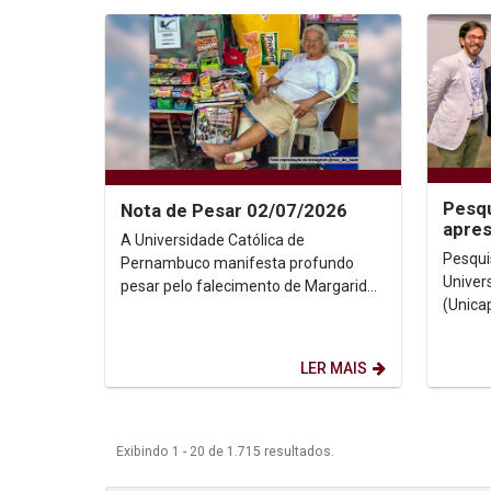
Pesqu
Nota de Pesar 02/07/2026
apre
A Universidade Católica de
de Co
Pesqui
Pernambuco manifesta profundo
Univer
pesar pelo falecimento de Margarida
(Unica
Oliveira Silva, a querida Dona
Prof. 
Margarida, figura histórica da...
congres
LER MAIS
Exibindo 1 - 20 de 1.715 resultados.