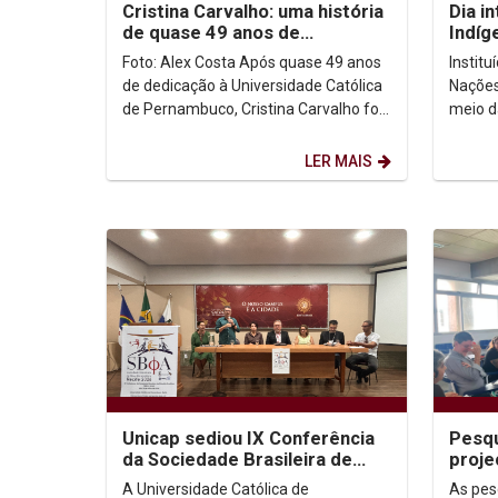
Cristina Carvalho: uma história
Dia i
de quase 49 anos de
Indíg
dedicação à Unicap
no co
Foto: Alex Costa Após quase 49 anos
Instit
de dedicação à Universidade Católica
Nações
de Pernambuco, Cristina Carvalho foi
meio d
homenageada em uma despedida
Intern
marcada pela...
de ago
LER MAIS
Unicap sediou IX Conferência
Pesqu
da Sociedade Brasileira de
proje
Filosofia Analítica
congr
A Universidade Católica de
As pes