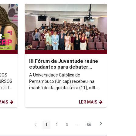
III Fórum da Juventude reúne
estudantes para debater
memória, democracia e
A Universidade Católica de
direitos humanos na...
Pernambuco (Unicap) recebeu, na
o site
manhã desta quinta-feira (11), o III
Fórum da Juventude em Defesa dos
Espaços de Memória de...
MAIS
LER MAIS
1
2
3
...
86
Página
Página
Página
Páginas intermediárias Usar ABA p
Página