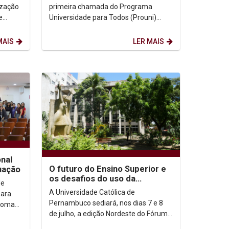
devem enviar...
ização
primeira chamada do Programa
e
Universidade para Todos (Prouni)
2026.2 já podem consultar o resultado
e dar início à etapa de...
MAIS
LER MAIS
nal
O futuro do Ensino Superior e
uação
os desafios do uso da
de
Inteligência Artificial no
A Universidade Católica de
para
ambiente acadêmico...
Pernambuco sediará, nos dias 7 e 8
ploma
de julho, a edição Nordeste do Fórum
Nacional de Pró-Reitores de