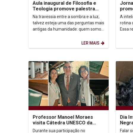
Aula inaugural de Filosofia e
Jorna
Teologia promove palestra
promo
sobre autoconhecimento
apren
Na travessia entre a sombra e a luz,
A intel
talvez esteja uma das perguntas mais
rotina
antigas da humanidade: quem somos,
Essa re
afinal? Foi a partir dessa inquietação
“IA: t
que o...
ensina.
LER MAIS
Professor Manoel Moraes
Dia I
visita Cátedra UNESCO da
Negra
Universidad Externado de
Carib
Durante sua participação no
Falar 