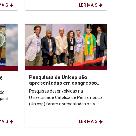
Graduação (ForGRAD), reunindo...
MAIS
LER MAIS
Pesquisas da Unicap são
26
apresentadas em congresso
de Comunicação na Irlanda
Pesquisas desenvolvidas na
ndo
Universidade Católica de Pernambuco
garida
(Unicap) foram apresentadas pelo
Prof. Dr. Juliano Domingues no
congresso da International...
MAIS
LER MAIS