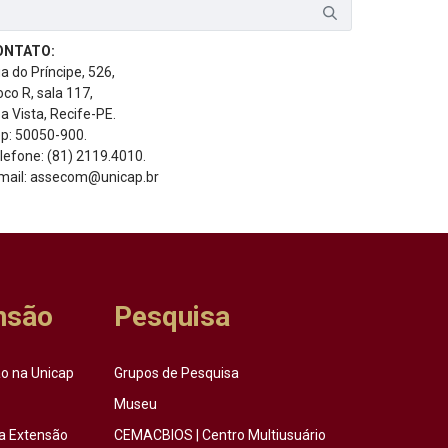
ONTATO:
a do Príncipe, 526,
oco R, sala 117,
a Vista, Recife-PE.
p: 50050-900.
lefone: (81) 2119.4010.
mail: assecom@unicap.br
nsão
Pesquisa
o na Unicap
Grupos de Pesquisa
Museu
a Extensão
CEMACBIOS | Centro Multiusuário