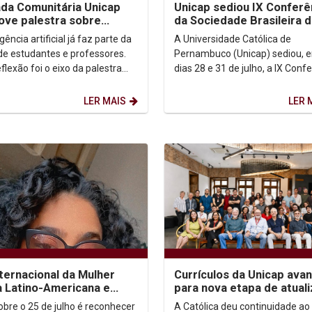
da Comunitária Unicap
Unicap sediou IX Conferê
ve palestra sobre
da Sociedade Brasileira 
dizagem com uso de IA
Filosofia Analítica
igência artificial já faz parte da
A Universidade Católica de
 de estudantes e professores.
Pernambuco (Unicap) sediou, e
flexão foi o eixo da palestra
dias 28 e 31 de julho, a IX Conf
odo mundo usa. Quase ninguém
da Sociedade Brasileira de Filos
..
Analítica...
LER MAIS
LER 
nternacional da Mulher
Currículos da Unicap ava
 Latino-Americana e
para nova etapa de atual
enha
com foco em competênci
sobre o 25 de julho é reconhecer
A Católica deu continuidade ao