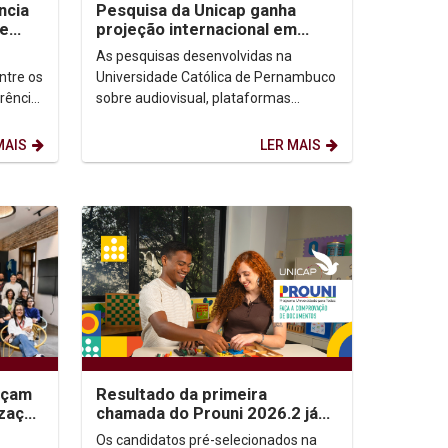
ncia
Pesquisa da Unicap ganha
de
projeção internacional em
congressos no Brasil e no
As pesquisas desenvolvidas na
México
ntre os
Universidade Católica de Pernambuco
erência
sobre audiovisual, plataformas
ofia
digitais e democracia ganharam
destaque em dois importantes...
MAIS
LER MAIS
nçam
Resultado da primeira
ização
chamada do Prouni 2026.2 já
as e
está disponível; candidatos
Os candidatos pré-selecionados na