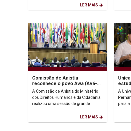
Changing World...
Educaç
LER MAIS
Saúde..
Comissão de Anistia
Unica
reconhece o povo Ãwa (Avá-
estud
Canoeiro do Araguaia) como
PET-S
A Comissão de Anistia do Ministério
A Univ
anistiado político coletivo
dos Direitos Humanos e da Cidadania
Pernam
realizou uma sessão de grande
para a
relevância histórica ao reconhecer o
docent
povo indígena Ãwa...
Progra
LER MAIS