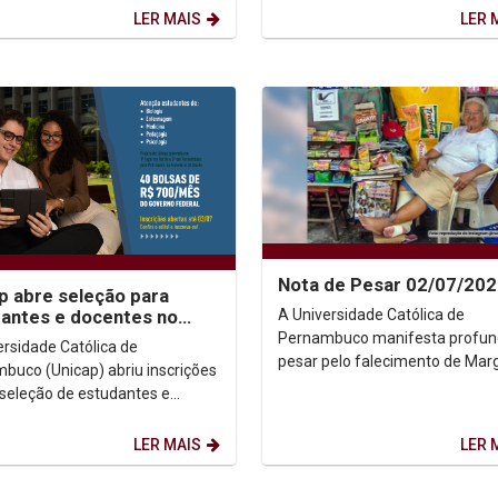
ão pelo Trabalho para a
LER MAIS
LER 
.
Nota de Pesar 02/07/20
p abre seleção para
A Universidade Católica de
antes e docentes no
aúde: Clima
Pernambuco manifesta profu
ersidade Católica de
pesar pelo falecimento de Mar
buco (Unicap) abriu inscrições
Oliveira Silva, a querida Dona
 seleção de estudantes e
Margarida, figura histórica da...
es que irão integrar o
ma de Educação pelo...
LER MAIS
LER 