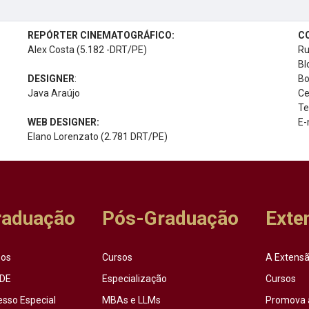
REPÓRTER CINEMATOGRÁFICO:
C
Alex Costa (5.182 -DRT/PE)
Ru
Bl
DESIGNER
:
Bo
Java Araújo
Ce
Te
WEB DESIGNER:
E-
Elano Lorenzato (2.781 DRT/PE)
raduação
Pós-Graduação
Exte
sos
Cursos
A Extensã
DE
Especialização
Cursos
esso Especial
MBAs e LLMs
Promova 