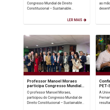
Colombia
Congresso Mundial de Direito
as mão
Constitucional – Sustainable
desenh
Constitutionalism: Answers for a
reescr
Changing World, realizado em
data e
LER MAIS
Bogotá,...
Professor Manoel Moraes
Confi
participa Congresso Mundial
PET-
de Direito Constitucional, na
O professor Manoel Moraes,
A Univ
Colômbia.
participou do Congresso Mundial de
Pernam
Direito Constitucional – Sustainable
result
Constitutionalism: Answers for a
docent