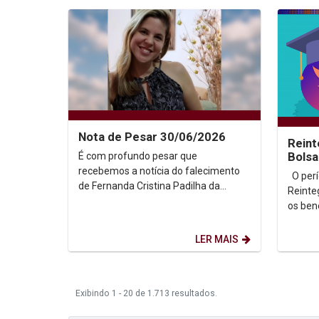
Nota de Pesar 30/06/2026
Reint
É com profundo pesar que
Bolsa
2026
recebemos a notícia do falecimento
O período para solicitação de
de Fernanda Cristina Padilha da
Reinte
Rocha e Silva, cuja trajetória
os bene
acadêmica foi marcada pela...
Bolsa 
semest
LER MAIS
Exibindo 1 - 20 de 1.713 resultados.