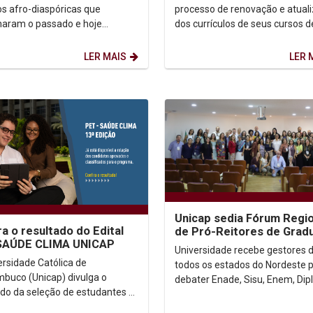
habilidades
s afro-diaspóricas que
processo de renovação e atual
aram o passado e hoje
dos currículos de seus cursos d
evem o futuro. O marco dessa
graduação com a realização da
merge de uma...
segunda etapa da formação...
LER MAIS
LER 
Unicap sedia Fórum Regio
ra o resultado do Edital
de Pró-Reitores de Grad
SAÚDE CLIMA UNICAP
Universidade recebe gestores 
ersidade Católica de
todos os estados do Nordeste 
buco (Unicap) divulga o
debater Enade, Sisu, Enem, Di
ado da seleção de estudantes e
Digital e Inteligência Artificial Com
es para o Programa de
reportagem de...