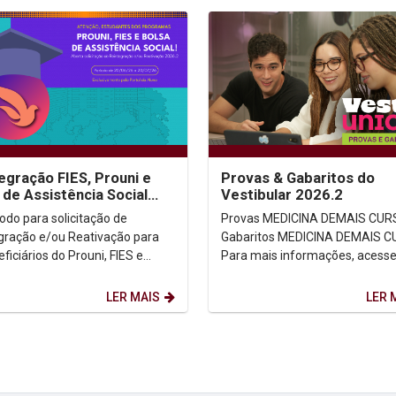
egração FIES, Prouni e
Provas & Gabaritos do
 de Assistência Social
Vestibular 2026.2
.2
Provas MEDICINA DEMAIS CURSOS
gração e/ou Reativação para
Gabaritos MEDICINA DEMAIS CURSOS
ficiários do Prouni, FIES e
Para mais informações, acesse 
de Assistência Social para
oficial...
re...
LER MAIS
LER 