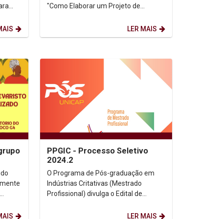
ara
"Como Elaborar um Projeto de
mas de
Pesquisa". Dia: 16/07/2024. Horário:
9h às 12h. On-line...
MAIS
LER MAIS
grupo
PPGIC - Processo Seletivo
2024.2
ional
 do
O Programa de Pós-graduação em
Indústrias Critativas (Mestrado
Profissional) divulga o Edital de
de
Seleção para o processo seletivo para
turma complementar de...
MAIS
LER MAIS