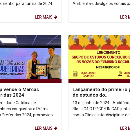
mentar para turma de 2024.
Ambientais divulga os Editais p
so Seletivo 2024 -
seleção complementar das tur
Complementar Edital 2024 -...
2024 do mestrado e...
LER MAIS
LER 
p vence o Marcas
Lançamento do primeiro 
ridas 2024
de estudos do
Afrodiaspórico/Intersecc
ersidade Católica de
13 de junho de 2024 - Auditório
buco conquistou o Prêmio
Bloco G4 O PPGD/UNICAP juntamente
 Preferidas 2024, promovido
com a Clínica Interdisciplinar de
iario de Pernambuco. A Unicap
Direitos Humanos tem a honra 
m primeiro lugar na...
convidar a todos para...
LER MAIS
LER 