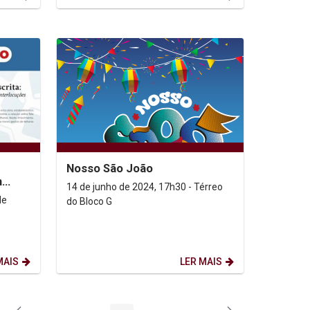
Nosso São João
m
14 de junho de 2024, 17h30 - Térreo
ta
de
do Bloco G
MAIS
LER MAIS