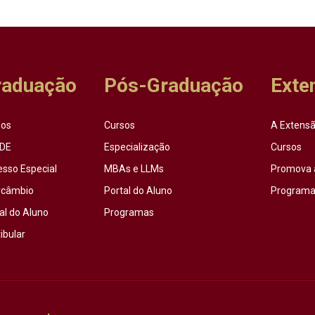
raduação
Pós-Graduação
Exte
sos
Cursos
A Extensã
DE
Especialização
Cursos
esso Especial
MBAs e LLMs
Promova 
rcâmbio
Portal do Aluno
Programas
al do Aluno
Programas
ibular