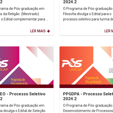
.2
2024.2
grama de Pós-graduação em
O Programa de Pós-graduação
as da Religão (Mestrado)
Filosofia divulga o Edital para o
a o Edital complementar para a
processo seletivo para turma d
o para turma de 2024.
2024.2. Edital 2024 - Seleção
o seletivo -...
Complementar Critério de...
LER MAIS
LER 
O - Processo Seletivo
PPGDPA - Processo Selet
.2
2024.2
grama de Pós-graduação em
O Programa de Pós-graduação
a divulga o Edital de Seleção
Desenvolcimento de Processos