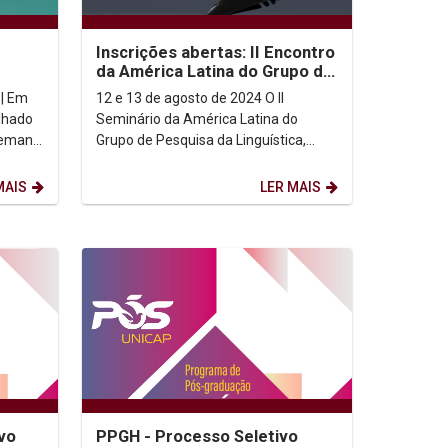
Inscrições abertas: II Encontro
da América Latina do Grupo de
Pesquisa da Linguística,
Em
12 e 13 de agosto de 2024 O II
Filologia...
lhado
Seminário da América Latina do
 Semana
Grupo de Pesquisa da Linguística,
Filologia e Literatura da Escola Abba
acontecerá de 12 a 14...
MAIS
LER MAIS
vo
PPGH - Processo Seletivo