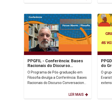
PPGFIL - Conferência: Bases
PPGD 
Racionais do Discurso
do Gr
Conversacional
Conce
O Programa de Pós-graduação em
O grup
Filosofia divulga a Conferência: Bases
Evaris
Racionais do Discurso Conversacional,
extens
com o Prof. Dr. Fanuel Melo Paes
da co
Barreto. Dia:...
UNICAP 
LER MAIS