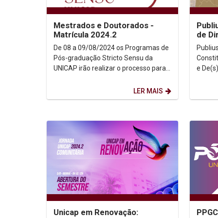
Mestrados e Doutorados -
Publi
Matrícula 2024.2
de Di
De 08 a 09/08/2024 os Programas de
Publius
Pós-graduação Stricto Sensu da
Constit
UNICAP irão realizar o processo para
e De(s)co
a Matrícula de...
23, 24 
LER MAIS
Unicap em Renovação:
PPGCR