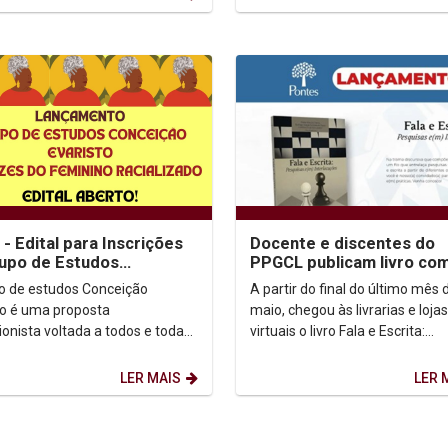
- Edital para Inscrições
Docente e discentes do
upo de Estudos
PPGCL publicam livro co
ição Evaristo
artigos sobre fala e escri
o de estudos Conceição
A partir do final do último mês 
to é uma proposta
maio, chegou às livrarias e lojas
ionista voltada a todos e todas
virtuais o livro Fala e Escrita:
munidade acadêmica da
Pesquisas e(m) Interlocuções,
com o objetivo de contribuir...
realizado com o apoio...
LER MAIS
LER 