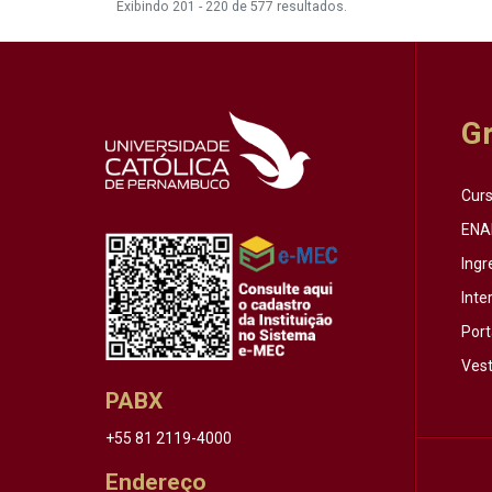
Exibindo 201 - 220 de 577 resultados.
G
Cur
ENA
Ingr
Inte
Port
Vest
PABX
+55 81 2119-4000
Endereço