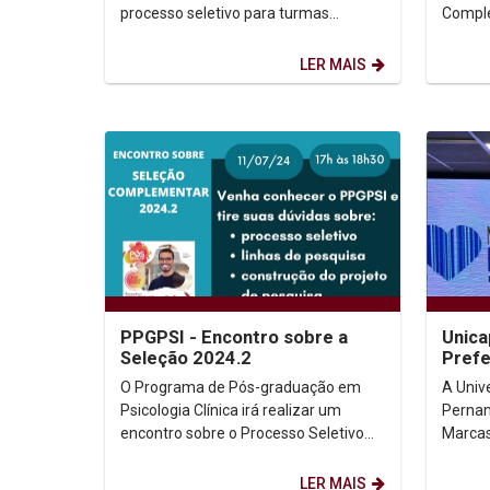
processo seletivo para turmas
Comple
complementares de 2024.2 do
Proces
Mestrado e Doutorado. ...
LER MAIS
PPGPSI - Encontro sobre a
Unica
Seleção 2024.2
Prefe
O Programa de Pós-graduação em
A Univ
Psicologia Clínica irá realizar um
Pernam
encontro sobre o Processo Seletivo
Marcas
de 2024.2 - Mestrado / Doutorado.
pelo D
Dia: 11/04/2024. ...
ficou e
LER MAIS