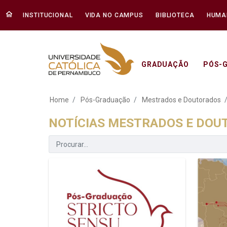
INSTITUCIONAL
VIDA NO CAMPUS
BIBLIOTECA
HUMA
GRADUAÇÃO
PÓS-
Notícias Mestrados
Home
Pós-Graduação
Mestrados e Doutorados
NOTÍCIAS MESTRADOS E DO