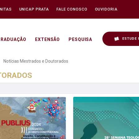
NITAS
UNICAP PRATA
FALE CONOSCO
OUVIDORIA
ESTUDE 
GRADUAÇÃO
EXTENSÃO
PESQUISA
 e Doutorados - Unicap
Notícias Mestrados e Doutorados
UTORADOS