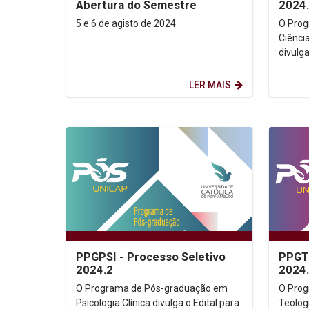
Abertura do Semestre
2024
5 e 6 de agisto de 2024
O Pro
Ciênci
divulg
seleçã
Process
LER MAIS
PPGPSI - Processo Seletivo
PPGTE
2024.2
2024
O Programa de Pós-graduação em
O Pro
Psicologia Clínica divulga o Edital para
Teologi