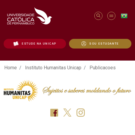
ESTUDE NA UNICAP
SOU ESTUDANTE
Publicacoes - Unicap
Home
Instituto Humanitas Unicap
Publicacoes