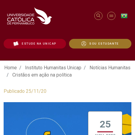
ESTUDE NA UNICAP
SOU ESTUDANTE
Cristãos em ação na política - Unicap
Home
Instituto Humanitas Unicap
Notícias Humanitas
Cristãos em ação na política
Publicado 25/11/20
25