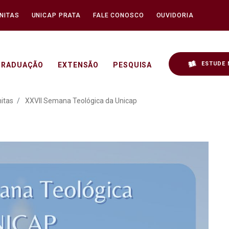
NITAS
UNICAP PRATA
FALE CONOSCO
OUVIDORIA
ESTUDE 
GRADUAÇÃO
EXTENSÃO
PESQUISA
gica da Unicap - Unicap
itas
XXVII Semana Teológica da Unicap