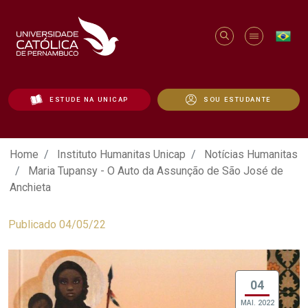
ESTUDE NA UNICAP
SOU ESTUDANTE
Maria Tupansy - O Auto da Assunção de 
Home
Instituto Humanitas Unicap
Notícias Humanitas
Maria Tupansy - O Auto da Assunção de São José de
Anchieta
Publicado 04/05/22
04
MAI. 2022