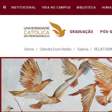
INSTITUCIONAL
VIDA NO CAMPUS
BIBLIOTECA
HUMA
GRADUAÇÃO
PÓS-
ATO EM DEFESA DA DEM
Home
Cátedra Dom Helder
Galeria
RELATORIA