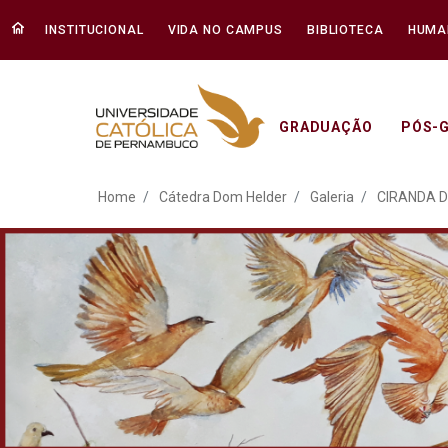
INSTITUCIONAL
VIDA NO CAMPUS
BIBLIOTECA
HUMA
GRADUAÇÃO
PÓS-
ATO EM DEFESA DA DEM
Home
Cátedra Dom Helder
Galeria
CIRANDA D