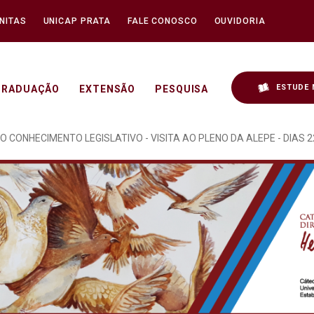
NITAS
UNICAP PRATA
FALE CONOSCO
OUVIDORIA
ESTUDE 
GRADUAÇÃO
EXTENSÃO
PESQUISA
OCRACIA REALIZADO NO 
O CONHECIMENTO LEGISLATIVO - VISITA AO PLENO DA ALEPE - DIAS 22