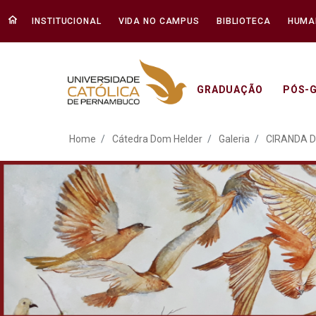
INSTITUCIONAL
VIDA NO CAMPUS
BIBLIOTECA
HUMA
GRADUAÇÃO
PÓS-
ATO EM DEFESA DA DEM
Home
Cátedra Dom Helder
Galeria
CIRANDA D