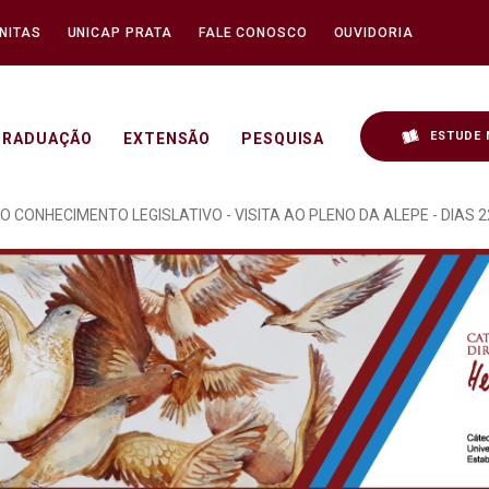
NITAS
UNICAP PRATA
FALE CONOSCO
OUVIDORIA
ESTUDE 
GRADUAÇÃO
EXTENSÃO
PESQUISA
OCRACIA REALIZADO NO 
O CONHECIMENTO LEGISLATIVO - VISITA AO PLENO DA ALEPE - DIAS 22