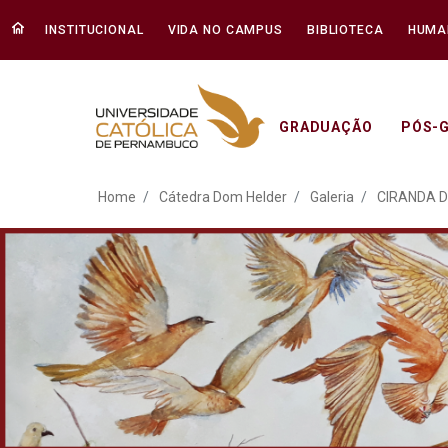
INSTITUCIONAL
VIDA NO CAMPUS
BIBLIOTECA
HUMA
GRADUAÇÃO
PÓS-
ATO EM DEFESA DA DEM
Home
Cátedra Dom Helder
Galeria
CIRANDA D