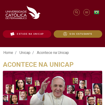
ESTUDE NA UNICAP
SOU ESTUDANTE
Acontece na Unicap - Unicap
Home
Unicap
Acontece na Unicap
ACONTECE NA UNICAP