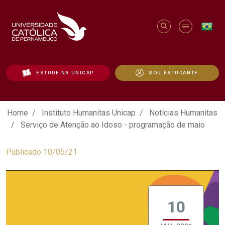
ESTUDE NA UNICAP
SOU ESTUDANTE
Serviço de Atenção ao Idoso - programa
Home
Instituto Humanitas Unicap
Notícias Humanitas
Serviço de Atenção ao Idoso - programação de maio
Publicado 10/05/21
10