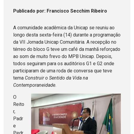
Publicado
por
: Francisco Secchim Ribeiro
A comunidade acadêmica da Unicap se reuniu ao
longo desta sexta-feira (14) durante a programação
da VII Jornada Unicap Comunitária. A recepção no
térreo do bloco G teve um café da manhã reforçado
ao som de muito frevo do MPB Unicap. Depois,
todos seguiram para os auditórios G1 e G2 onde
participaram de uma roda de conversa que teve
tema
Construir o Sentido da Vida na
Contemporaneidade.
O
Reito
r,
Padr
e
Pedr