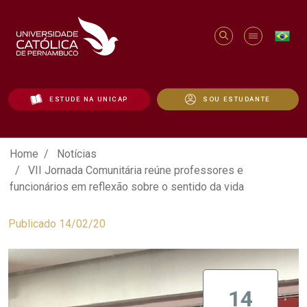
ESTUDE NA UNICAP
SOU ESTUDANTE
VII Jornada Comunitária reúne professor
Home
Notícias
VII Jornada Comunitária reúne professores e
funcionários em reflexão sobre o sentido da vida
Publicado 14/02/20
14