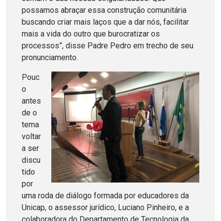
possamos abraçar essa construção comunitária
buscando criar mais laços que a dar nós, facilitar
mais a vida do outro que burocratizar os
processos”, disse Padre Pedro em trecho de seu
pronunciamento.
Pouc
o
antes
de o
tema
voltar
a ser
discu
tido
por
uma roda de diálogo formada por educadores da
Unicap, o assessor jurídico, Luciano Pinheiro, e a
colaboradora do Departamento de Tecnologia da