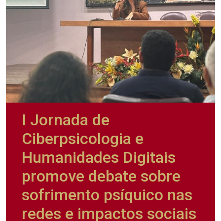
I Jornada de
Ciberpsicologia e
Humanidades Digitais
promove debate sobre
sofrimento psíquico nas
redes e impactos sociais