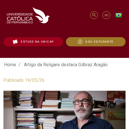
ESTUDE NA UNICAP
SOU ESTUDANTE
Artigo da Religare destaca Gilbraz Aragã
Home
Artigo da Religare destaca Gilbraz Aragão
Publicado 19/05/26