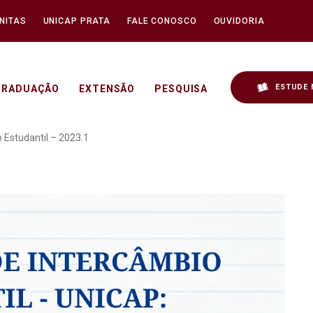
NITAS
UNICAP PRATA
FALE CONOSCO
OUVIDORIA
ESTUDE 
GRADUAÇÃO
EXTENSÃO
PESQUISA
de Intercâmbio Estudanti
 Estudantil – 2023.1