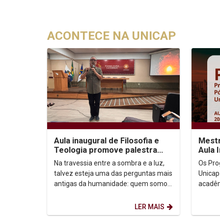
ACONTECE NA UNICAP
Aula inaugural de Filosofia e
Mestr
Teologia promove palestra
Aula 
sobre autoconhecimento
Na travessia entre a sombra e a luz,
Os Pro
talvez esteja uma das perguntas mais
Unicap
antigas da humanidade: quem somos,
acadêm
afinal? Foi a partir dessa inquietação
semestre de
que o...
Horário:
LER MAIS