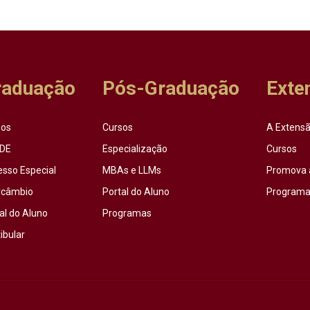
raduação
Pós-Graduação
Exte
sos
Cursos
A Extensã
DE
Especialização
Cursos
esso Especial
MBAs e LLMs
Promova 
rcâmbio
Portal do Aluno
Programas
al do Aluno
Programas
ibular