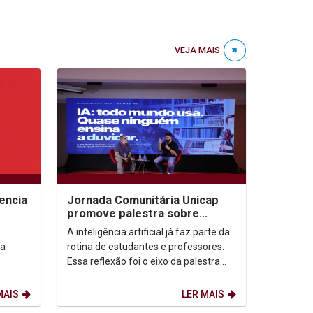
VEJA MAIS
encia
Jornada Comunitária Unicap
promove palestra sobre
aprendizagem com uso de IA
A inteligência artificial já faz parte da
ía
rotina de estudantes e professores.
Essa reflexão foi o eixo da palestra
“IA: todo mundo usa. Quase ninguém
ensina...
MAIS
LER MAIS