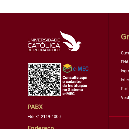
G
Cur
ENA
Ingr
Inte
Port
Vest
PABX
+55 81 2119-4000
Endereço