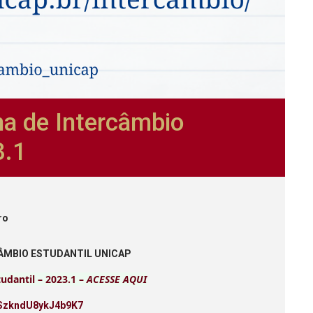
ma de Intercâmbio
3.1
ro
CÂMBIO ESTUDANTIL UNICAP
udantil – 2023.1 –
ACESSE AQUI
4XSzkndU8ykJ4b9K7