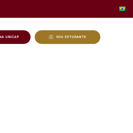
NA UNICAP
SOU ESTUDANTE
l – 2023.1 - Unicap