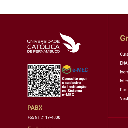
G
Cur
ENA
Ingr
Inte
Port
Vest
PABX
+55 81 2119-4000