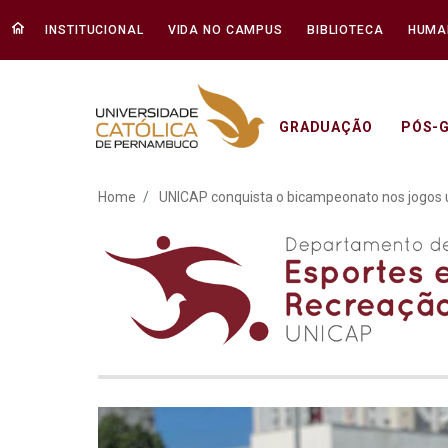
INSTITUCIONAL
VIDA NO CAMPUS
BIBLIOTECA
HUMA
GRADUAÇÃO
PÓS-
UNICAP conquista o bica
Home
UNICAP conquista o bicampeonato nos jogos 