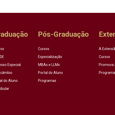
raduação
Pós-Graduação
Exte
sos
Cursos
A Extensã
DE
Especialização
Cursos
esso Especial
MBAs e LLMs
Promova 
rcâmbio
Portal do Aluno
Programas
al do Aluno
Programas
ibular