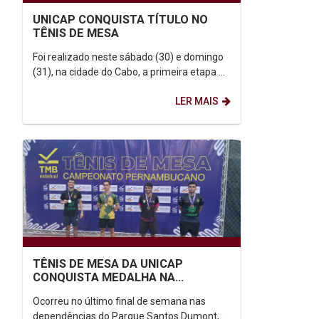
UNICAP CONQUISTA TÍTULO NO
TÊNIS DE MESA
Foi realizado neste sábado (30) e domingo
(31), na cidade do Cabo, a primeira etapa do
ranking estadual, promovido pela
LER MAIS
Federação Pernambucana de Tênis de...
TÊNIS DE MESA DA UNICAP
CONQUISTA MEDALHA NA
ABERTURA DA TEMPORADA DE
Ocorreu no último final de semana nas
2026
dependências do Parque Santos Dumont,