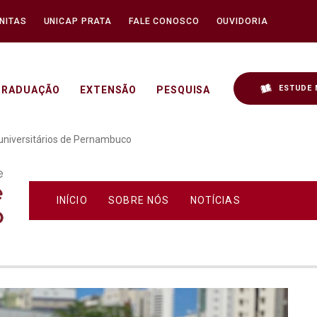
NITAS
UNICAP PRATA
FALE CONOSCO
OUVIDORIA
ESTUDE 
GRADUAÇÃO
EXTENSÃO
PESQUISA
mpeonato nos jogos univ
universitários de Pernambuco
INÍCIO
SOBRE NÓS
NOTÍCIAS