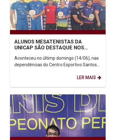
ALUNOS MESATENISTAS DA
UNICAP SÃO DESTAQUE NOS
JOGOS UNIVERSITÁRIOS DE
Aconteceu no últimp domingo (14/06), nas
PERNAMBUCO
dependências do Centro Esportivo Santos
Dumont, em Boa Viagem, mais uma edição
LER MAIS
dos Jogos Universitários de...