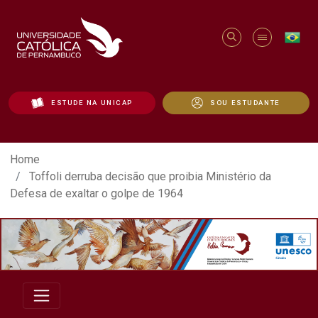
ESTUDE NA UNICAP
SOU ESTUDANTE
Toffoli derruba decisão que proibia Minis
Home
Toffoli derruba decisão que proibia Ministério da
Defesa de exaltar o golpe de 1964