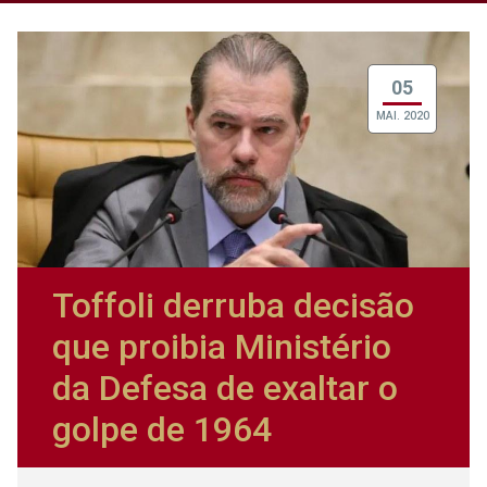
05
MAI. 2020
Toffoli derruba decisão
que proibia Ministério
da Defesa de exaltar o
golpe de 1964