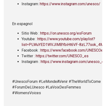
Instagram:
https://www.instagram.com/unesco/
En espagnol
Sitio Web :
https://on.unesco.org/esForum
Youtube :
https://www.youtube.com/playlist?
list=PLWuYED1WVJIMBYbiHt6VF-8zL77sok_4M
Facebook :
https://www.facebook.com/UNESCOes
Twitter :
https://twitter.com/UNESCO_es
Instagram :
https://www.instagram.com/unesco_es
#UnescoForum #LeMondeAVenir #TheWorldToCome
#ForumDeLUnesco #LaVoixDesFemmes
#WomensVoices