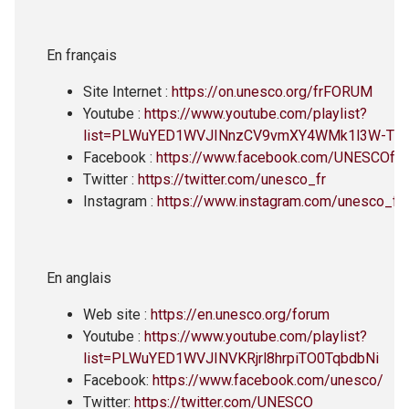
En français
Site Internet :
https://on.unesco.org/frFORUM
Youtube :
https://www.youtube.com/playlist?
list=PLWuYED1WVJINnzCV9vmXY4WMk1l3W-TM
Facebook :
https://www.facebook.com/UNESCOfr
Twitter :
https://twitter.com/unesco_fr
Instagram :
https://www.instagram.com/unesco_fr/
En anglais
Web site :
https://en.unesco.org/forum
Youtube :
https://www.youtube.com/playlist?
list=PLWuYED1WVJINVKRjrl8hrpiTO0TqbdbNi
Facebook:
https://www.facebook.com/unesco/
Twitter:
https://twitter.com/UNESCO