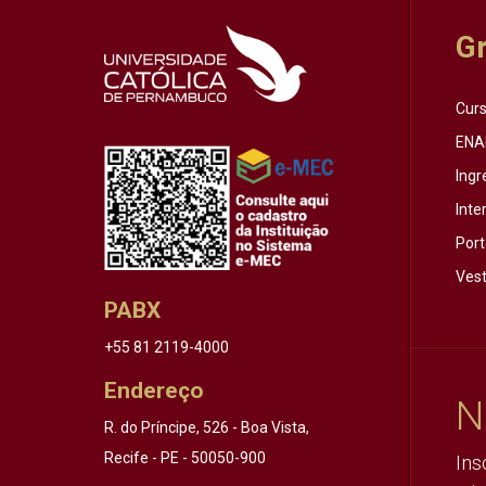
G
Cur
ENA
Ingr
Inte
Port
Vest
PABX
+55 81 2119-4000
Endereço
N
R. do Príncipe, 526 - Boa Vista,
Recife - PE - 50050-900
Ins