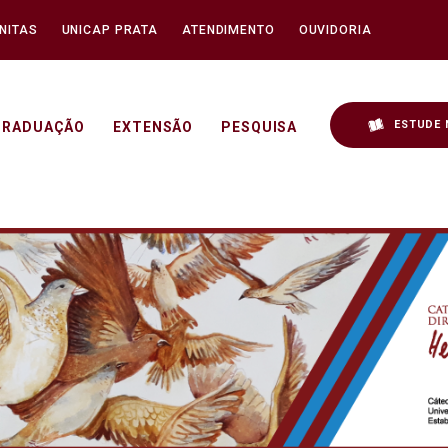
NITAS
UNICAP PRATA
ATENDIMENTO
OUVIDORIA
ESTUDE 
GRADUAÇÃO
EXTENSÃO
PESQUISA
mães de periferias - Unic