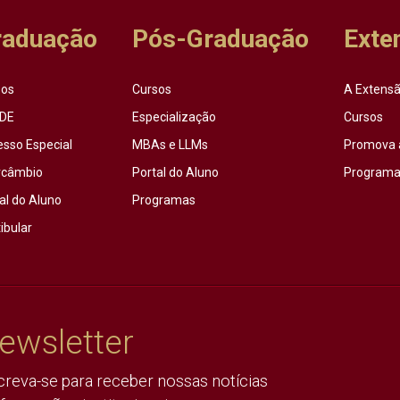
raduação
Pós-Graduação
Exte
sos
Cursos
A Extensã
DE
Especialização
Cursos
esso Especial
MBAs e LLMs
Promova 
rcâmbio
Portal do Aluno
Programas
al do Aluno
Programas
ibular
ewsletter
creva-se para receber nossas notícias