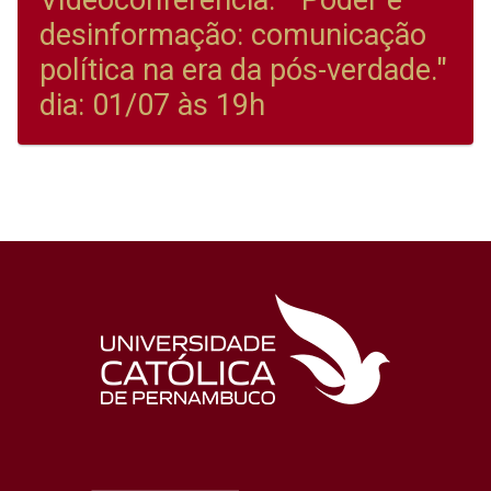
Vídeoconferência: " Poder e
desinformação: comunicação
política na era da pós-verdade."
dia: 01/07 às 19h