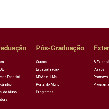
raduação
Pós-Graduação
Exte
sos
Cursos
A Extensã
DE
Especialização
Cursos
esso Especial
MBAs e LLMs
Promova 
rcâmbio
Portal do Aluno
Programas
al do Aluno
Programas
ibular