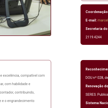
Coordenação
E-mail:
marcel
Secretaria do
2119.4244
Reconhecime
de excelência, compatível com
DOU nº 028, d
ar, com habilidade e
Renovação do
contador, contribuindo,
SERES. Publica
de e o engrandecimento
Sistema Nacio