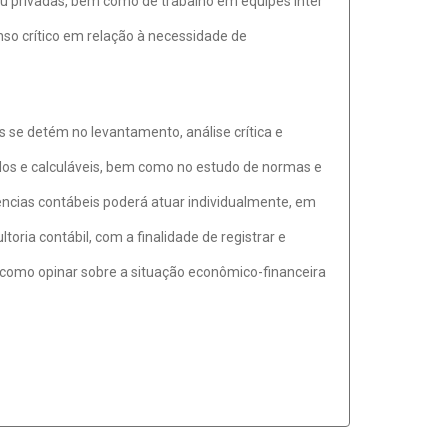
u privadas, bem como de trabalho em equipes inter
enso crítico em relação à necessidade de
 se detém no levantamento, análise crítica e
ados e calculáveis, bem como no estudo de normas e
iências contábeis poderá atuar individualmente, em
ltoria contábil, com a finalidade de registrar e
 como opinar sobre a situação econômico-financeira