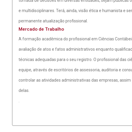
tomada de decisões em diversas entidades, sejam públicas o
e multidisciplinares. Terá, ainda, visão ética e humanista e s
permanente atualização profissional.
Mercado de Trabalho
A formação acadêmica do profissional em Ciências Contábeis
avaliação de atos e fatos administrativos enquanto qualific
técnicas adequadas para o seu registro. O profissional das c
equipe, através de escritórios de assessoria, auditoria e consu
controlar as atividades administrativas das empresas, assim
delas.
.