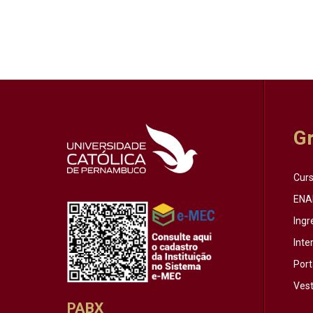
G
Cur
ENA
Ingr
Inte
Port
Vest
PABX