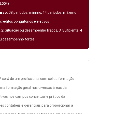
.2004)
urso:
08 períodos, mínimo; 14 períodos, máximo
créditos obrigatórios e eletivos
 2: Situação ou desempenho fracos, 3: Suficiente, 4
ou desempenho fortes.
P será de um profissional com sólida formação
 uma formação geral nas diversas áreas da
tivas nos campos conceitual e prático da
s contábeis e gerenciais para proporcionar a