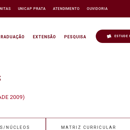
NITAS
UNICAP PRATA
ATENDIMENTO
OUVIDORIA
ESTUDE 
GRADUAÇÃO
EXTENSÃO
PESQUISA
cap
s
NADE 2009)
S/NÚCLEOS
MATRIZ CURRICULAR