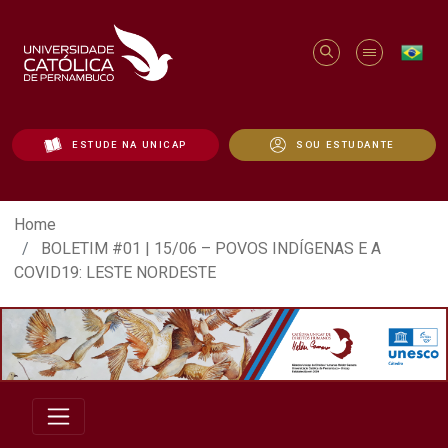
ESTUDE NA UNICAP
SOU ESTUDANTE
BOLETIM #01 | 15/06 – POVOS INDÍGEN
Home
BOLETIM #01 | 15/06 – POVOS INDÍGENAS E A
COVID19: LESTE NORDESTE