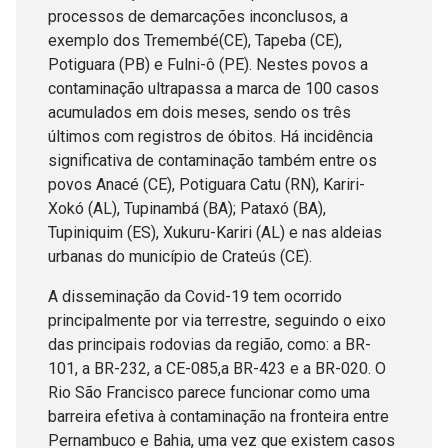
processos de demarcações inconclusos, a
exemplo dos Tremembé(CE), Tapeba (CE),
Potiguara (PB) e Fulni-ô (PE). Nestes povos a
contaminação ultrapassa a marca de 100 casos
acumulados em dois meses, sendo os três
últimos com registros de óbitos. Há incidência
significativa de contaminação também entre os
povos Anacé (CE), Potiguara Catu (RN), Kariri-
Xokó (AL), Tupinambá (BA); Pataxó (BA),
Tupiniquim (ES), Xukuru-Kariri (AL) e nas aldeias
urbanas do município de Crateús (CE).
A disseminação da Covid-19 tem ocorrido
principalmente por via terrestre, seguindo o eixo
das principais rodovias da região, como: a BR-
101, a BR-232, a CE-085,a BR-423 e a BR-020. O
Rio São Francisco parece funcionar como uma
barreira efetiva à contaminação na fronteira entre
Pernambuco e Bahia, uma vez que existem casos