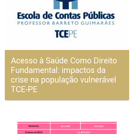
Acesso à Saúde Como Direito
Fundamental: impactos da
crise na população vulnerável
TCE-PE