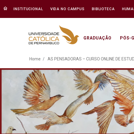
INSTITUCIONAL
VIDA NO CAMPUS
BIBLIOTECA
HUMA
GRADUAÇÃO
PÓS-
AS PENSADORAS – CURS
Home
AS PENSADORAS – CURSO ONLINE DE ESTU