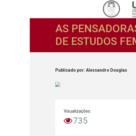
AS PENSADORAS
DE ESTUDOS FE
Publicado
por
: Alessandro Douglas
Visualizações:
735