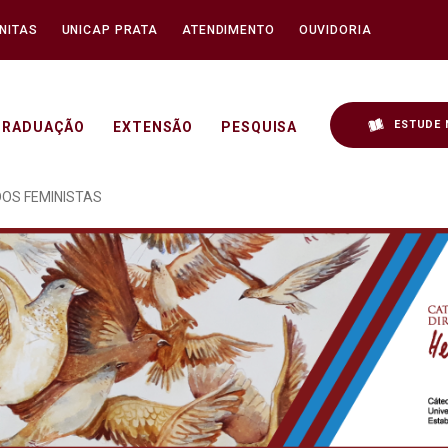
NITAS
UNICAP PRATA
ATENDIMENTO
OUVIDORIA
ESTUDE 
GRADUAÇÃO
EXTENSÃO
PESQUISA
O ONLINE DE ESTUDOS F
DOS FEMINISTAS