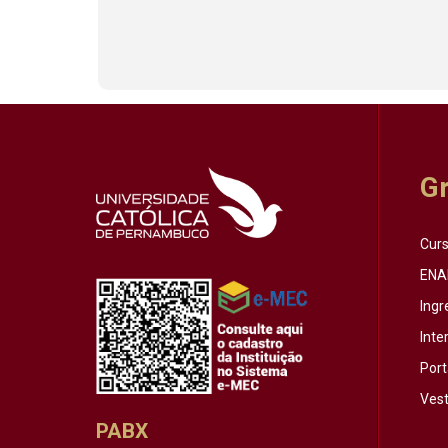
G
Cur
ENA
Ingr
Inte
Port
Vest
PABX