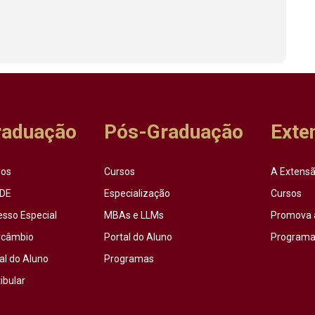
raduação
Pós-Graduação
Exte
sos
Cursos
A Extensã
DE
Especialização
Cursos
esso Especial
MBAs e LLMs
Promova 
rcâmbio
Portal do Aluno
Programas
al do Aluno
Programas
ibular