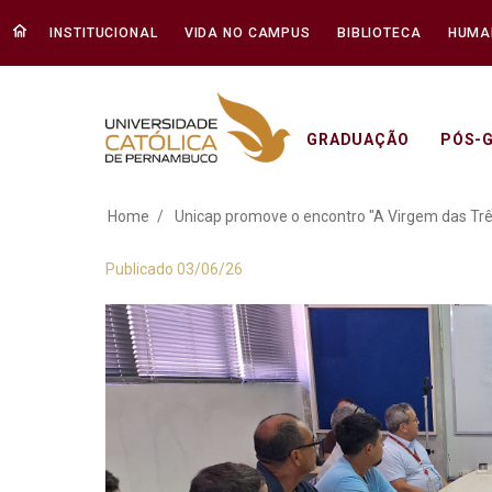
INSTITUCIONAL
VIDA NO CAMPUS
BIBLIOTECA
HUMA
GRADUAÇÃO
PÓS-
Unicap promove o e
Home
Unicap promove o encontro "A Virgem das Trê
Publicado 03/06/26