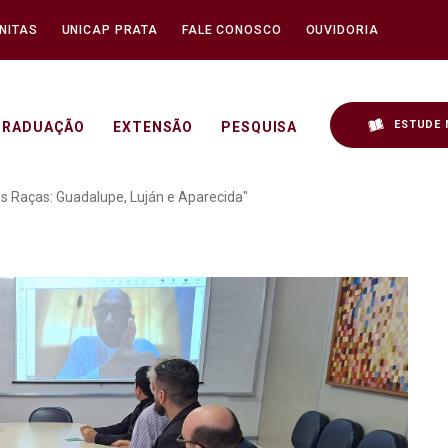
NITAS
UNICAP PRATA
FALE CONOSCO
OUVIDORIA
ESTUDE 
GRADUAÇÃO
EXTENSÃO
PESQUISA
ncontro "A Virgem das Tr
s Raças: Guadalupe, Luján e Aparecida"