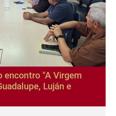
 encontro "A Virgem
Guadalupe, Luján e