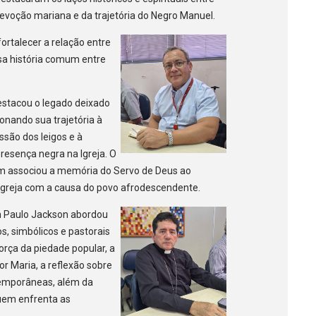
 devoção mariana e da trajetória do Negro Manuel.
ortalecer a relação entre
ssa história comum entre
stacou o legado deixado
ionando sua trajetória à
ssão dos leigos e à
presença negra na Igreja. O
 associou a memória do Servo de Deus ao
greja com a causa do povo afrodescendente.
 Paulo Jackson abordou
os, simbólicos e pastorais
orça da piedade popular, a
 Maria, a reflexão sobre
temporâneas, além da
uem enfrenta as