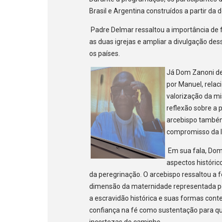
Brasil e Argentina construídos a partir da
Padre Delmar ressaltou a importância de f
as duas igrejas e ampliar a divulgação de
os países.
Já Dom Zanoni de
por Manuel, relac
valorização da mi
reflexão sobre a 
arcebispo também
compromisso da I
Em sua fala, Dom
aspectos históric
da peregrinação. O arcebispo ressaltou a f
dimensão da maternidade representada por
a escravidão histórica e suas formas con
confiança na fé como sustentação para q
incertezas do caminho.