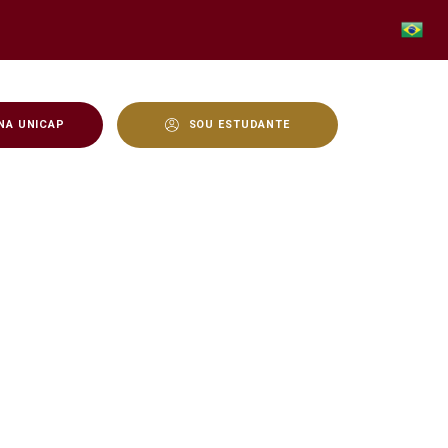
NA UNICAP
SOU ESTUDANTE
ês Raças: Guadalupe, Luj