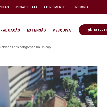
NITAS
UNICAP PRATA
ATENDIMENTO
OUVIDORIA
ESTUDE 
GRADUAÇÃO
EXTENSÃO
PESQUISA
ra novos desafios da fé 
as cidades em congresso na Unicap