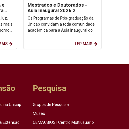
a e
Mestrados e Doutorados -
ra
Aula Inaugural 2026.2
 luz,
Os Programas de Pós-graduação da
as mais
Unicap convidam a toda comunidade
 somos,
acadêmica para a Aula Inaugural do
etação
semestre de 2026.2. Dia: 10/08/2026.
Horário: 14h. ...
MAIS
LER MAIS
nsão
Pesquisa
o na Unicap
Grupos de Pesquisa
Museu
a Extensão
CEMACBIOS | Centro Multiusuário