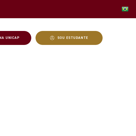
NA UNICAP
SOU ESTUDANTE
nas cidades em congresso