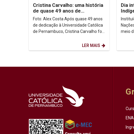
Cristina Carvalho: uma história
Dia i
de quase 49 anos de
Indíg
dedicação à Unicap
no co
Foto: Alex Costa Após quase 49 anos
Instit
de dedicação à Universidade Católica
Nações
de Pernambuco, Cristina Carvalho foi
meio d
homenageada em uma despedida
Intern
marcada pela...
de ago
LER MAIS
G
Cur
ENA
Ingr