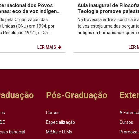
nternacional dos Povos
Aula inaugural de Filosofi
enas: eco da voz indígena
Teologia promove palest
ntexto urbano
sobre autoconhecimento
uído pela Organização das
Na travessia entre a sombra e a
 Unidas (ONU) em 1994, por
talvez esteja uma das pergunt
a Resolução 49/21, o Dia
antigas da humanidade: quem
acional dos Povos Indígenas (9
afinal? Foi a partir dessa inqui
sto) firma-se como...
que o...
LER MAIS
LER 
raduação
Pós-Graduação
Exte
sos
Cursos
A Extensã
DE
Especialização
Cursos
esso Especial
MBAs e LLMs
Promova 