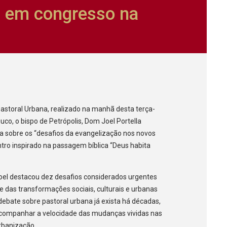
s em congresso na
Pastoral Urbana, realizado na manhã desta terça-
co, o bispo de Petrópolis, Dom Joel Portella
 sobre os “desafios da evangelização nos novos
tro inspirado na passagem bíblica “Deus habita
oel destacou dez desafios considerados urgentes
e das transformações sociais, culturais e urbanas
bate sobre pastoral urbana já exista há décadas,
a acompanhar a velocidade das mudanças vividas nas
rbanização.