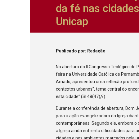
da fé nas cidade
Unicap
Publicado
por
: Redação
Na abertura do II Congresso Teológico de 
feira na Universidade Católica de Pernambu
Amado, apresentou uma reflexão profunda
contextos urbanos”, tema central do encon
esta cidade” (Sl 48(47),9).
Durante a conferência de abertura, Dom J
para a ação evangelizadora da Igreja diant
contemporâneas. Segundo ele, embora o de
a Igreja ainda enfrenta dificuldades par
cidades e nos ambientes marcados pela u