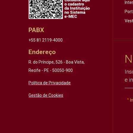
Inte
Port
Vest
PABX
+55 81 2119-4000
Endereço
N
R. do Príncipe, 526 - Boa Vista,
Recife - PE - 50050-900
Ins
e i
Política de Privacidade
Gestão de Cookies
I