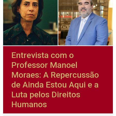
Entrevista com o
Professor Manoel
Moraes: A Repercussão
de Ainda Estou Aqui e a
Luta pelos Direitos
Humanos