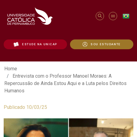
ESTUDE NA UNICAP
SOU ESTUDANTE
Entrevista com o Professor Manoel Mora
Home
Entrevista com o Professor Manoel Moraes: A
Repercussão de Ainda Estou Aqui e a Luta pelos Direitos
Humanos
Publicado 10/03/25