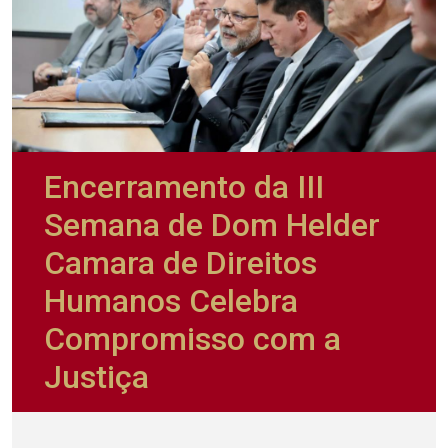
Encerramento da III
Semana de Dom Helder
Camara de Direitos
Humanos Celebra
Compromisso com a
Justiça