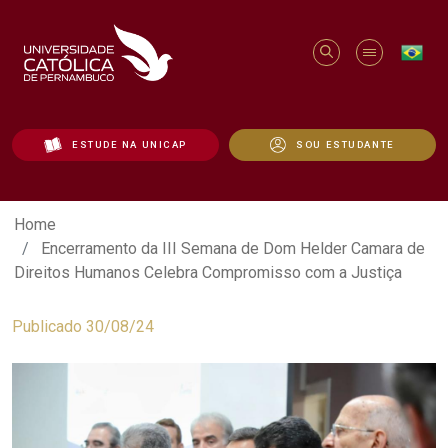
ESTUDE NA UNICAP
SOU ESTUDANTE
Encerramento da III Semana de Dom Hel
Home
Encerramento da III Semana de Dom Helder Camara de
Direitos Humanos Celebra Compromisso com a Justiça
Publicado 30/08/24