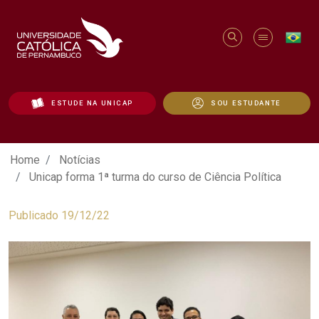
ESTUDE NA UNICAP
SOU ESTUDANTE
Unicap forma 1ª turma do curso de Ciênc
Home
Notícias
Unicap forma 1ª turma do curso de Ciência Política
Publicado 19/12/22