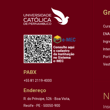
G
Cur
ENA
Ingr
Inte
Port
Vest
PABX
+55 81 2119-4000
Endereço
N
R. do Príncipe, 526 - Boa Vista,
Recife - PE - 50050-900
Ins