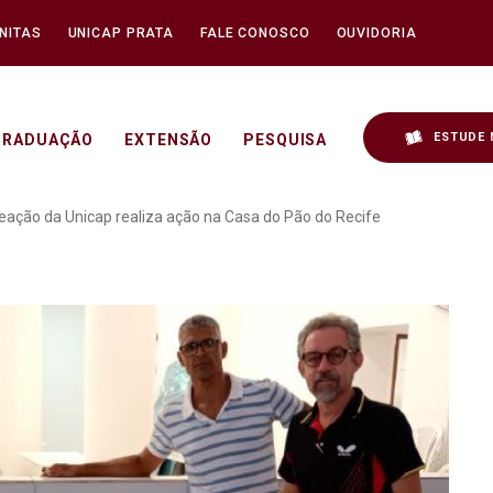
NITAS
UNICAP PRATA
FALE CONOSCO
OUVIDORIA
ESTUDE 
GRADUAÇÃO
EXTENSÃO
PESQUISA
portes e Recreação da Un
ação da Unicap realiza ação na Casa do Pão do Recife