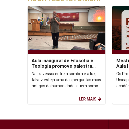
Aula inaugural de Filosofia e
Mestr
Teologia promove palestra
Aula 
sobre autoconhecimento
Na travessia entre a sombra e a luz,
Os Pro
talvez esteja uma das perguntas mais
Unicap
antigas da humanidade: quem somos,
acadêm
afinal? Foi a partir dessa inquietação
semestre de
que o...
Horário:
LER MAIS