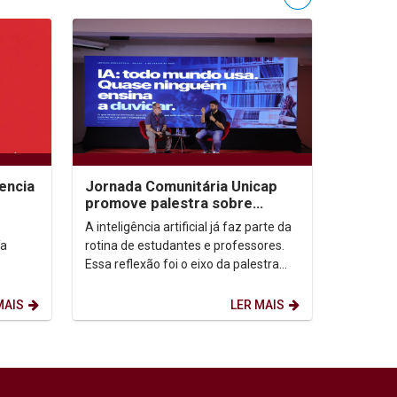
encia
Jornada Comunitária Unicap
promove palestra sobre
aprendizagem com uso de IA
A inteligência artificial já faz parte da
ía
rotina de estudantes e professores.
Essa reflexão foi o eixo da palestra
“IA: todo mundo usa. Quase ninguém
ensina...
MAIS
LER MAIS