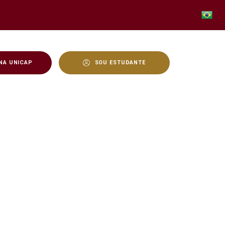
NA UNICAP
SOU ESTUDANTE
icap realiza ação na Ca