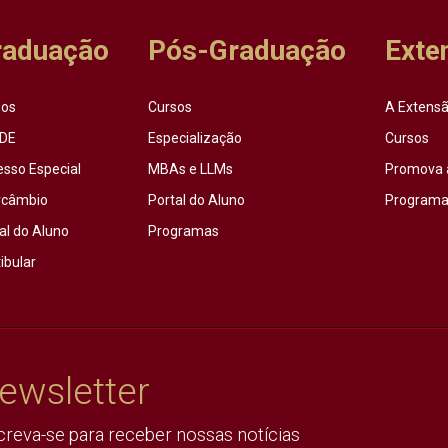
raduação
Pós-Graduação
Exte
sos
Cursos
A Extensã
DE
Especialização
Cursos
esso Especial
MBAs e LLMs
Promova 
rcâmbio
Portal do Aluno
Programas
al do Aluno
Programas
ibular
ewsletter
creva-se para receber nossas notícias