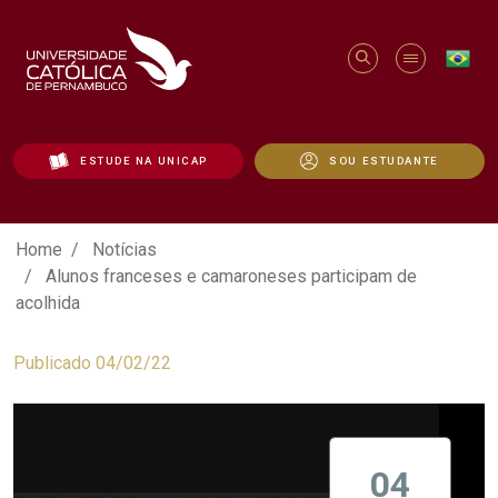
ESTUDE NA UNICAP
SOU ESTUDANTE
Alunos franceses e camaroneses partici
Home
Notícias
Alunos franceses e camaroneses participam de
acolhida
Publicado 04/02/22
04