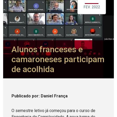
FEV. 2022
Alunos franceses e
camaroneses participam
de acolhida
Publicado
por
: Daniel França
O semestre letivo já começou para o curso de
Engenharia da Complexidade. A nova turma de