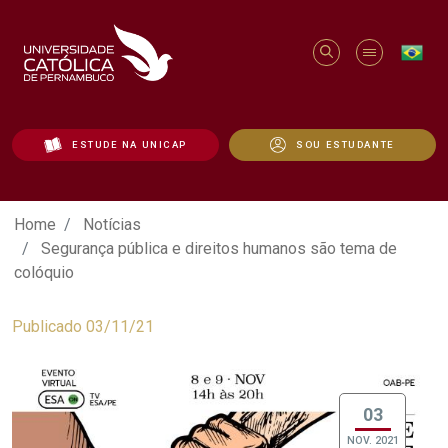
ESTUDE NA UNICAP
SOU ESTUDANTE
Segurança pública e direitos humanos s
Home
Notícias
Segurança pública e direitos humanos são tema de
colóquio
Publicado 03/11/21
03
NOV. 2021