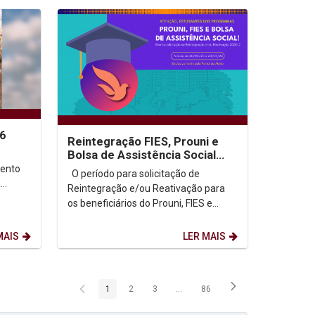
26
Reintegração FIES, Prouni e
Bolsa de Assistência Social
2026.2
mento
O período para solicitação de
a
Reintegração e/ou Reativação para
os beneficiários do Prouni, FIES e
Bolsa de Assistência Social para
semestre...
MAIS
LER MAIS
1
2
3
...
86
Página
Página
Página
Páginas intermediárias Usar ABA p
Página