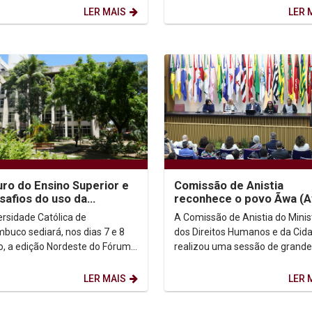
nício à etapa de...
Changing World...
LER MAIS
LER 
uro do Ensino Superior e
Comissão de Anistia
safios do uso da
reconhece o povo Ãwa (A
gência Artificial no
Canoeiro do Araguaia) c
ersidade Católica de
A Comissão de Anistia do Minis
nte acadêmico...
anistiado político coletiv
buco sediará, nos dias 7 e 8
dos Direitos Humanos e da Cid
ho, a edição Nordeste do Fórum
realizou uma sessão de grande
al de Pró-Reitores de
relevância histórica ao reconhe
ção (ForGRAD), reunindo...
povo indígena Ãwa...
LER MAIS
LER 