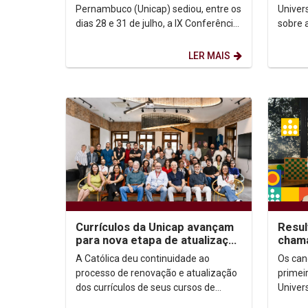
Méxi
Pernambuco (Unicap) sediou, entre os
Univer
dias 28 e 31 de julho, a IX Conferência
sobre 
da Sociedade Brasileira de Filosofia
digita
Analítica...
destaq
LER MAIS
Currículos da Unicap avançam
Resul
para nova etapa de atualização
chama
com foco em competências e
está 
A Católica deu continuidade ao
Os can
habilidades
devem
processo de renovação e atualização
primei
dos currículos de seus cursos de
Univer
graduação com a realização da
2026.2