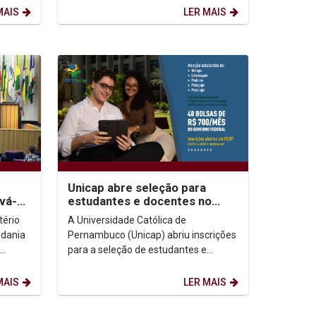
Educação pelo Trabalho para a
MAIS
LER MAIS
Saúde...
Unicap abre seleção para
vá-
estudantes e docentes no
omo
PET-Saúde: Clima
tério
A Universidade Católica de
o
adania
Pernambuco (Unicap) abriu inscrições
para a seleção de estudantes e
cer o
docentes que irão integrar o
Programa de Educação pelo...
MAIS
LER MAIS