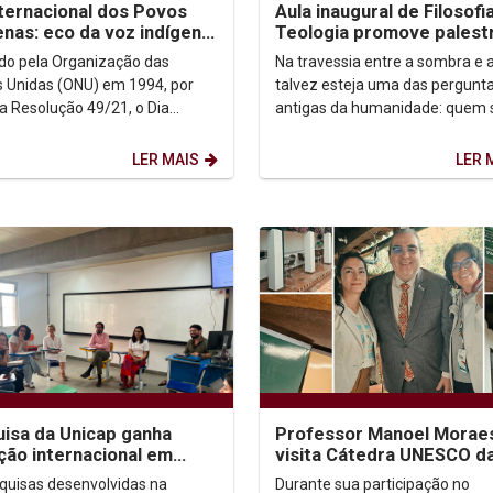
nternacional dos Povos
Aula inaugural de Filosofi
enas: eco da voz indígena
Teologia promove palest
ntexto urbano
sobre autoconhecimento
uído pela Organização das
Na travessia entre a sombra e a
 Unidas (ONU) em 1994, por
talvez esteja uma das pergunt
a Resolução 49/21, o Dia
antigas da humanidade: quem
acional dos Povos Indígenas (9
afinal? Foi a partir dessa inqui
sto) firma-se como...
que o...
LER MAIS
LER 
isa da Unicap ganha
Professor Manoel Morae
ção internacional em
visita Cátedra UNESCO d
essos no Brasil e no
Universidad Externado d
quisas desenvolvidas na
Durante sua participação no