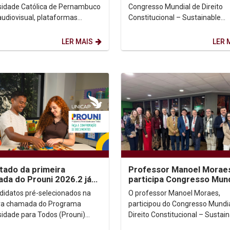
co
Colombia
sidade Católica de Pernambuco
Congresso Mundial de Direito
audiovisual, plataformas
Constitucional – Sustainable
is e democracia ganharam
Constitutionalism: Answers for
ue em dois importantes...
Changing World, realizado em
LER MAIS
LER 
Bogotá,...
tado da primeira
Professor Manoel Morae
da do Prouni 2026.2 já
participa Congresso Mund
disponível; candidatos
de Direito Constitucional,
didatos pré-selecionados na
O professor Manoel Moraes,
 enviar...
Colômbia.
ra chamada do Programa
participou do Congresso Mundi
sidade para Todos (Prouni)
Direito Constitucional – Sustai
 já podem consultar o resultado
Constitutionalism: Answers for