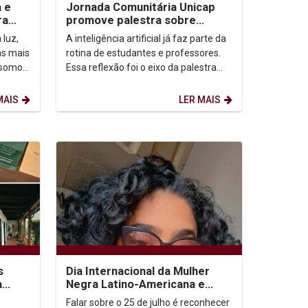
a e
Jornada Comunitária Unicap
ra
promove palestra sobre
aprendizagem com uso de IA
 luz,
A inteligência artificial já faz parte da
as mais
rotina de estudantes e professores.
 somos,
Essa reflexão foi o eixo da palestra
etação
“IA: todo mundo usa. Quase ninguém
ensina...
MAIS
LER MAIS
s
Dia Internacional da Mulher
a
Negra Latino-Americana e
e
Caribenha
Falar sobre o 25 de julho é reconhecer