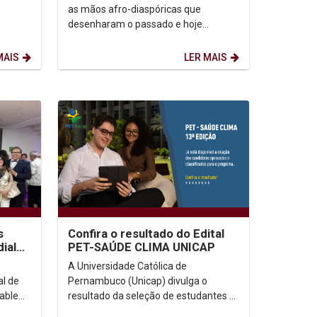
as mãos afro-diaspóricas que
desenharam o passado e hoje
 a
reescrevem o futuro. O marco dessa
data emerge de uma...
MAIS
LER MAIS
s
Confira o resultado do Edital
ial
PET-SAÚDE CLIMA UNICAP
 na
A Universidade Católica de
al de
Pernambuco (Unicap) divulga o
nable
resultado da seleção de estudantes e
 a
docentes para o Programa de