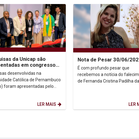
isas da Unicap são
Nota de Pesar 30/06/20
sentadas em congresso
É com profundo pesar que
municação na Irlanda
sas desenvolvidas na
recebemos a notícia do faleci
sidade Católica de Pernambuco
de Fernanda Cristina Padilha d
p) foram apresentadas pelo
Rocha e Silva, cuja trajetória
Dr. Juliano Domingues no
acadêmica foi marcada pela...
so da International...
LER MAIS
LER 