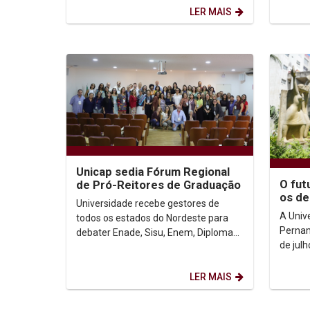
segunda etapa da formação...
e dar i
LER MAIS
Unicap sedia Fórum Regional
O fut
de Pró-Reitores de Graduação
os de
Universidade recebe gestores de
Inteli
A Univ
todos os estados do Nordeste para
ambie
Pernam
debater Enade, Sisu, Enem, Diploma
de jul
Digital e Inteligência Artificial Com
Nacion
reportagem de...
Gradua
LER MAIS