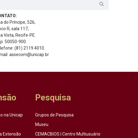
ONTATO:
a do Príncipe, 526,
oco R, sala 117,
a Vista, Recife-PE.
p: 50050-900.
lefone: (81) 2119.4010.
mail: assecom@unicap.br
nsão
Pesquisa
o na Unicap
Grupos de Pesquisa
Museu
a Extensão
CEMACBIOS | Centro Multiusuário