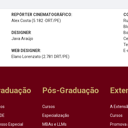
REPÓRTER CINEMATOGRÁFICO:
C
Alex Costa (5.182 -DRT/PE)
Ru
Bl
DESIGNER
:
Bo
Java Araújo
Ce
Te
WEB DESIGNER:
E-
Elano Lorenzato (2.781 DRT/PE)
raduação
Pós-Graduação
Exte
sos
Cursos
A Extensã
DE
Especialização
Cursos
esso Especial
MBAs e LLMs
Promova 