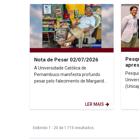
Pesqu
Nota de Pesar 02/07/2026
apre
A Universidade Católica de
de Co
Pesqui
Pernambuco manifesta profundo
Univer
pesar pelo falecimento de Margarida
(Unica
Oliveira Silva, a querida Dona
Prof. 
Margarida, figura histórica da...
congres
LER MAIS
Exibindo 1 - 20 de 1.715 resultados.