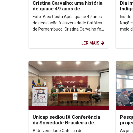
Cristina Carvalho: uma história
Dia i
de quase 49 anos de
Indíg
dedicação à Unicap
no co
Foto: Alex Costa Após quase 49 anos
Instit
de dedicação à Universidade Católica
Nações
de Pernambuco, Cristina Carvalho foi
meio d
homenageada em uma despedida
Intern
marcada pela...
de ago
LER MAIS
Unicap sediou IX Conferência
Pesqu
da Sociedade Brasileira de
proje
Filosofia Analítica
congr
A Universidade Católica de
As pes